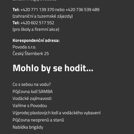
Tel:
+420 771 139 370
nebo
+420 736 539 489
(zahraniční a tuzemské zájezdy)
Tel:
+420 602 517 552
(pro školy a firemní akce)
Korespondenční adresa:
Povoda s.r.o.
Český Šternberk 25
Mohlo by se hodit...
Co s sebou na vodu?
Půjčovna lodí SAMBA
Vodácké zajímavosti
Vaříme s Povodou
Výprodej plastových lodí a vodáckého vybavení
Půjčovna neoprenů a stanů
Nabídka brigády