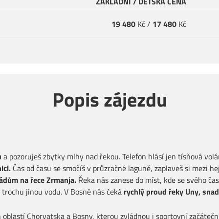
ZÁKLADNÍ / DĚTSKÁ CENA
19 480
Kč /
17 480
Kč
Popis zájezdu
u
a pozoruješ zbytky mlhy nad řekou. Telefon hlásí jen tísňová vol
ici.
Čas od času se smočíš v průzračné laguně, zaplaveš si mezi he
dům na řece Zrmanja.
Řeka nás zanese do míst, kde se svého čas
 trochu jinou vodu. V Bosně nás čeká
rychlý proud řeky Uny, snad
 oblastí Chorvatska a Bosny, kterou zvládnou i sportovní začáteční