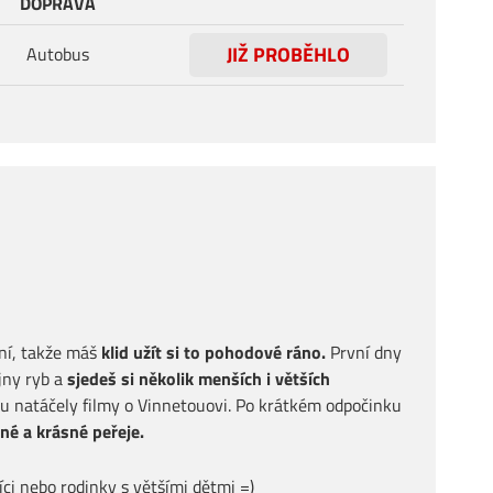
DOPRAVA
JIŽ PROBĚHLO
Autobus
ání, takže máš
klid užít si to pohodové ráno.
První dny
jny ryb a
sjedeš si několik menších i větších
u natáčely filmy o Vinnetouovi. Po krátkém odpočinku
né a krásné peřeje.
ci nebo rodinky s většími dětmi =)