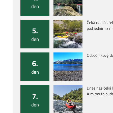
den
Čeká na nás ř
5.
pod jedním z ni
den
Odpočinkový de
6.
den
Dnes nás čeká 
7.
A mimo to bude
den