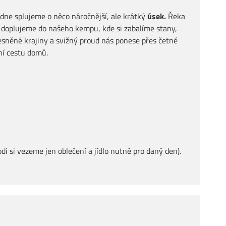
edne splujeme o něco náročnější, ale krátký
úsek.
Řeka
 doplujeme do našeho kempu, kde si zabalíme stany,
esněné krajiny a svižný proud nás ponese přes četné
ční cestu domů.
i si vezeme jen oblečení a jídlo nutné pro daný den).