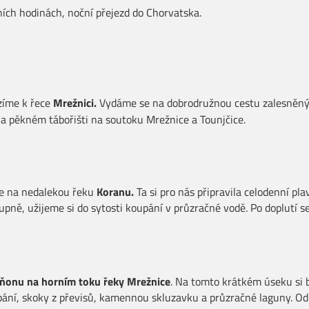
ních hodinách, noční přejezd do Chorvatska.
zíme k řece
Mrežnici.
Vydáme se na dobrodružnou cestu zalesněným
na pěkném tábořišti na soutoku Mrežnice a Tounjčice.
e na nedalekou řeku
Koranu.
Ta si pro nás připravila celodenní 
upně, užijeme si do sytosti koupání v průzračné vodě. Po doplutí 
ňonu na horním toku řeky Mrežnice
. Na tomto krátkém úseku si 
ání, skoky z převisů, kamennou skluzavku a průzračné laguny. O