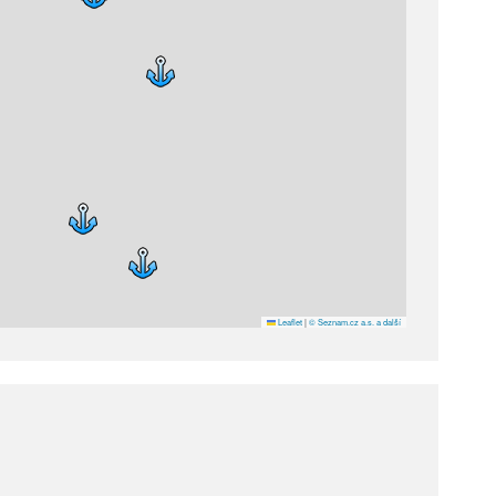
Leaflet
|
© Seznam.cz a.s. a další