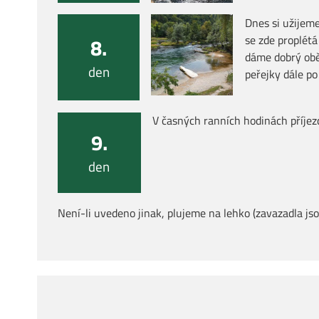
Dnes si užijem
se zde proplét
8.
dáme dobrý oběd
den
peřejky dále p
V časných ranních hodinách příjez
9.
den
Není-li uvedeno jinak, plujeme na lehko (zavazadla js