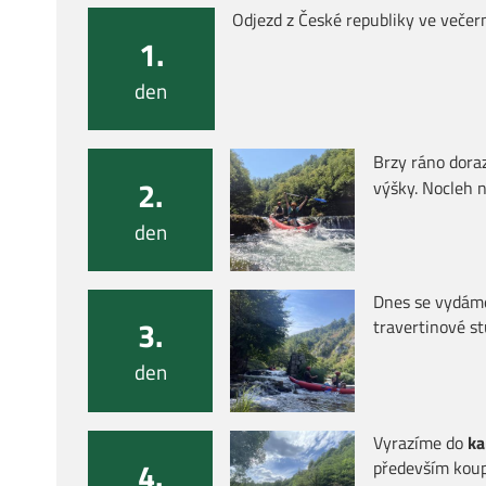
Odjezd z České republiky ve večer
1.
den
Brzy ráno dora
2.
výšky. Nocleh 
den
Dnes se vydám
3.
travertinové st
den
Vyrazíme do
ka
4.
především koup