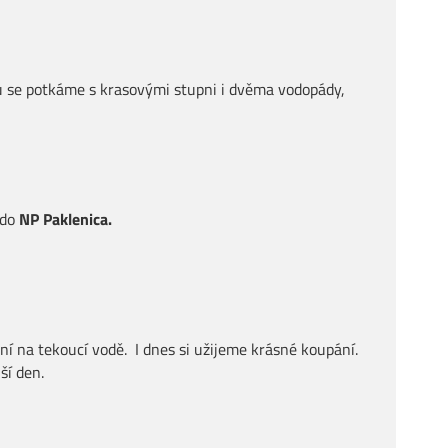
vu se potkáme s krasovými stupni i dvěma vodopády,
 do
NP Paklenica.
í na tekoucí vodě. I dnes si užijeme krásné koupání.
ší den.