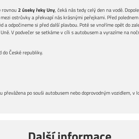
e rovnou
2 úseky řeky Uny
, čeká nás tedy celý den na vodě. Dopol
á mezi ostrůvky a překvapí nás krásnými peřejkami. Před polednem
 a odpočineme si před další plavbou. Poté se vnoříme opět do zal
o Uně. V podvečer se setkáme v cíli s autobusem a vyrazíme na no
d do České republiky.
ou převážena po souši autobusem nebo doprovodným vozidlem, v lod
Další informace