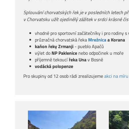
Splouvání chorvatských řek je v posledních letech 
v Chorvatsku užít ojedinělý zážitek v srdci krásné č
vhodné pro sportovní začátečníky i pro rodiny s
průzračná chorvatská řeka
Mrežnica
a Korana
kaňon řeky Zrmanji
- pueblo Apačů
výlet do
NP Paklenice
nebo odpočinek u moře
příjemně tekoucí
řeka Una
v Bosně
vodácká polopenze
Pro skupiny od 12 osob rádi zrealizujeme
akci na míru