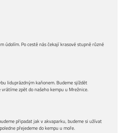
 údolím. Po cestě nás čekají krasové stupně různé
plavbu liduprázdným kaňonem. Budeme sjíždět
se vrátíme zpět do našeho kempu u Mrežnice.
budeme připadat jak v akvaparku, budeme si užívat
dpoledne přejedeme do kempu u moře.