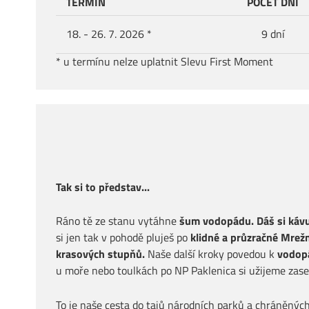
TERMÍN
POČET DNÍ
18. - 26. 7. 2026 *
9 dní
* u termínu nelze uplatnit Slevu First Moment
Tak si to představ...
Ráno tě ze stanu vytáhne
šum vodopádu.
Dáš si káv
si jen tak v pohodě pluješ po
klidné a průzračné Mrežn
krasových stupňů.
Naše další kroky povedou k
vodopá
u moře nebo toulkách po NP Paklenica si užijeme zase
To je naše cesta do tajů národních parků a chráněných