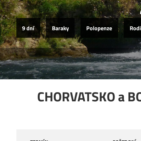
9 dní
Baraky
Polopenze
Rodi
CHORVATSKO a BOS