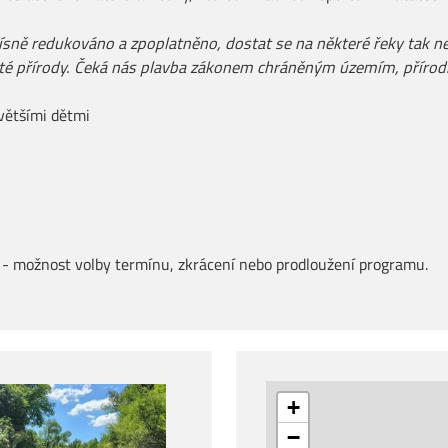
přísně redukováno a zpoplatněno, dostat se na některé řeky tak 
isté přírody. Čeká nás plavba zákonem
chráněným územím, přírod
 většími dětmi
- možnost volby termínu, zkrácení nebo prodloužení programu.
+
−