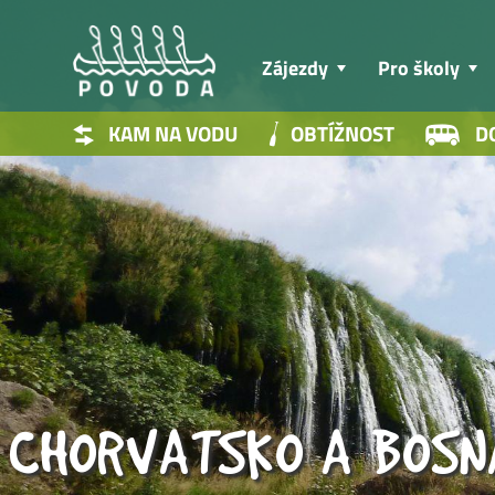
Zájezdy
Pro školy
KAM NA VODU
OBTÍŽNOST
D
CHORVATSKO A BOSNA