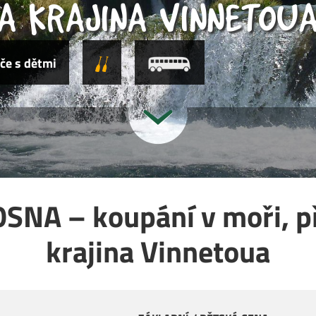
A KRAJINA VINNETOU
če s dětmi
NA – koupání v moři, pří
krajina Vinnetoua