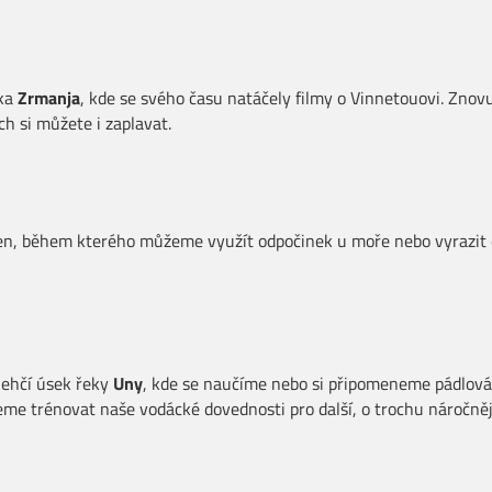
eka
Zrmanja
, kde se svého času natáčely filmy o Vinnetouovi. Zno
ch si můžete i zaplavat.
n, během kterého můžeme využít odpočinek u moře nebo vyrazit
lehčí úsek řeky
Uny
, kde se naučíme nebo si připomeneme pádlován
me trénovat naše vodácké dovednosti pro další, o trochu náročněj