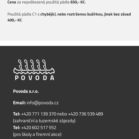
Cena
za nepoškozená použitá pádla
650
,- Kč.
Použitá pádla C1 s
chybějící, nebo roztrženou bužírkou, jinak bez závad
400,- Kč
.
Povoda s.r.o.
Email:
info@povoda.cz
Tel:
+420 771 139 370
nebo
+420 736 539 489
(zahraniční a tuzemské zájezdy)
Tel:
+420 602 517 552
(pro školy a firemní akce)