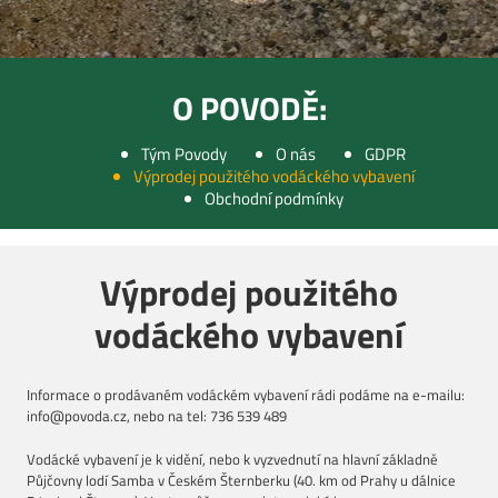
O POVODĚ:
Tým Povody
O nás
GDPR
Výprodej použitého vodáckého vybavení
Obchodní podmínky
Výprodej použitého
vodáckého vybavení
Informace o prodávaném vodáckém vybavení rádi podáme na e-mailu:
info@povoda.cz, nebo na tel: 736 539 489
Vodácké vybavení je k vidění, nebo k vyzvednutí na hlavní základně
Půjčovny lodí Samba v Českém Šternberku (40. km od Prahy u dálnice