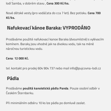
lodí Samba, v dobrém stavu ,
Cena 300 Kč/ks.
Nové dětské vesty (pro vodáčata do cca 7 let). Bez potisku.
Cena 700
Kč/ks.
Nafukovací kánoe Baraka: VYPRODÁNO
Prodáváme použité nafukovací kanoe Baraka (dvoumístné) s vylévacím
komínem. Baraky jsou vhodné jak na divokou vodu, tak na méně
náročnou turistickou vodu.
Cena
:
12 000 Kč.
tel. kontakt pro prodej 604 904 737 nebo mail info@pujcovna-lodi.cz
Pádla
Prodáváme
použitá kanoistická pádla Panda
. Pouze osobní odběr v
Českém Šternberku.
Při minimálním odběru 10 ks lze pádla po domluvě zaslat.