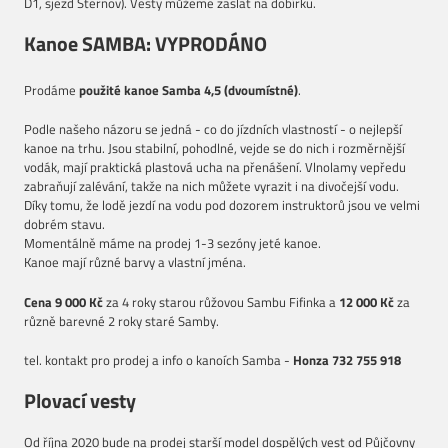
D1, sjezd Šternov). Vesty můžeme zaslat na dobírku.
Kanoe SAMBA: VYPRODÁNO
Prodáme
použité kanoe Samba 4,5 (dvoumístné)
.
Podle našeho názoru se jedná - co do jízdních vlastností - o nejlepší
kanoe na trhu. Jsou stabilní, pohodlné, vejde se do nich i rozměrnější
vodák, mají praktická plastová ucha na přenášení. Vlnolamy vepředu
zabraňují zalévání, takže na nich můžete vyrazit i na divočejší vodu.
Díky tomu, že lodě jezdí na vodu pod dozorem instruktorů jsou ve velmi
dobrém stavu.
Momentálně máme na prodej 1-3 sezóny jeté kanoe.
Kanoe mají různé barvy a vlastní jména.
Cena 9 000 Kč
za 4 roky starou růžovou Sambu Fifinka a
12 000 Kč
za
různě barevné 2 roky staré Samby.
tel. kontakt pro prodej a info o kanoích Samba -
Honza 732 755 918
Plovací vesty
Od října 2020 bude na prodej starší model dospělých vest od Půjčovny