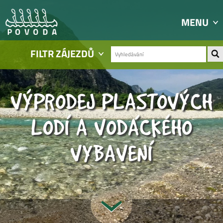
MENU
FILTR ZÁJEZDŮ
VÝPRODEJ PLASTOVÝCH
LODÍ A VODÁCKÉHO
VYBAVENÍ