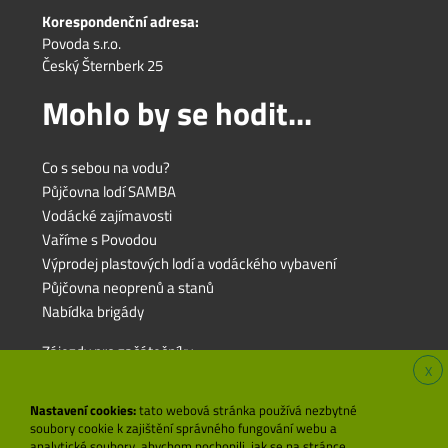
Korespondenční adresa:
Povoda s.r.o.
Český Šternberk 25
Mohlo by se hodit...
Co s sebou na vodu?
Půjčovna lodí SAMBA
Vodácké zajímavosti
Vaříme s Povodou
Výprodej plastových lodí a vodáckého vybavení
Půjčovna neoprenů a stanů
Nabídka brigády
Zájezdy pro začátečníky
X
Zájezdy pro rodiny s dětmi
Zájezdy pro pokročilé
Nastavení cookies:
tato webová stránka používá nezbytné
soubory cookie k zajištění správného fungování webu a
analytické soubory, abychom pochopili, jak se na stránce