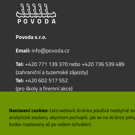
Povoda s.r.o.
Email:
info@povoda.cz
Tel:
+420 771 139 370
nebo
+420 736 539 489
(zahraniční a tuzemské zájezdy)
Tel:
+420 602 517 552
(pro školy a firemní akce)
Korespondenční adresa:
Povoda s.r.o.
Nastavení cookies:
tato webová stránka používá nezbytné sou
analytické soubory, abychom pochopili, jak se na stránce po
Český Šternberk 25
budou nastaveny až po vašem schválení.