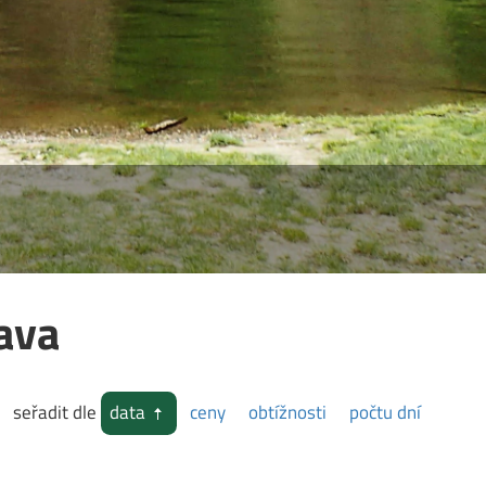
ava
seřadit dle
data
ceny
obtížnosti
počtu dní