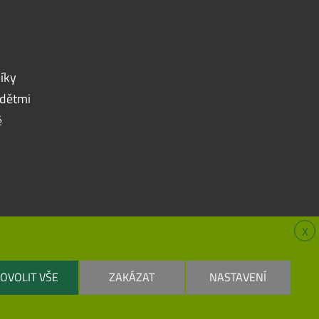
íky
 dětmi
é
X
OVOLIT VŠE
ZAKÁZAT
NASTAVENÍ