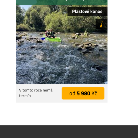
Plastové kanoe
V tomto roce nemá
od
5 980
Kč
termín