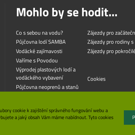
Mohlo by se hodit...
Co s sebou na vodu?
Zájezdy pro začátečn
Půjčovna lodí SAMBA
Zájezdy pro rodiny s
Vodácké zajímavosti
Zájezdy pro pokročil
Vaříme s Povodou
Výprodej plastových lodí a
vodáckého vybavení
Cookies
Půjčovna neoprenů a stanů
Nabídka brigády
bory cookie k zajištění správného fungování webu a
P
hybujete a jaký obsah Vám máme nabídnout. Tyto cookies