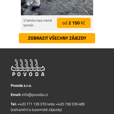
V tomto roce nemá
od
2 150
Kč
termín
ZOBRAZIT VŠECHNY ZÁJEZDY
Povoda s.r.o.
Email:
info@povoda.cz
Tel:
+420 771 139 370
nebo
+420 736 539 489
(zahraniční a tuzemské zájezdy)