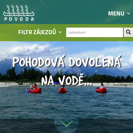
MENU
FILTR ZÁJEZDŮ
POHODOVÁ DOVOLENÁ
NA VODĚ...