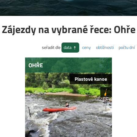
Zájezdy na vybrané řece: Ohře
seřadit dle
data
ceny
obtížnosti
počtu dní
OHŘE
Plastové kanoe