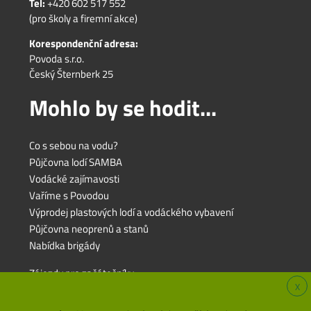
Tel:
+420 602 517 552
(pro školy a firemní akce)
Korespondenční adresa:
Povoda s.r.o.
Český Šternberk 25
Mohlo by se hodit...
Co s sebou na vodu?
Půjčovna lodí SAMBA
Vodácké zajímavosti
Vaříme s Povodou
Výprodej plastových lodí a vodáckého vybavení
Půjčovna neoprenů a stanů
Nabídka brigády
Zájezdy pro začátečníky
X
Zájezdy pro rodiny s dětmi
Zájezdy pro pokročilé