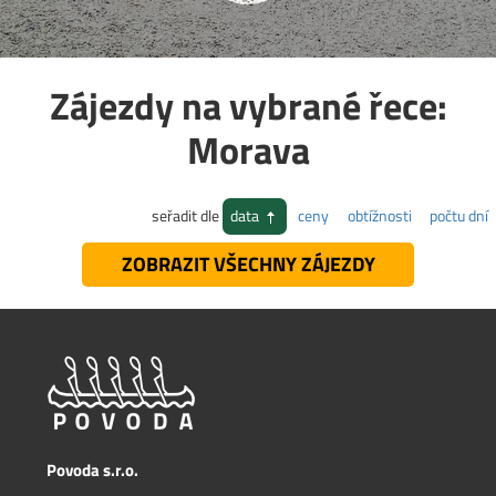
Zájezdy na vybrané řece:
Morava
seřadit dle
data
ceny
obtížnosti
počtu dní
ZOBRAZIT VŠECHNY ZÁJEZDY
Povoda s.r.o.