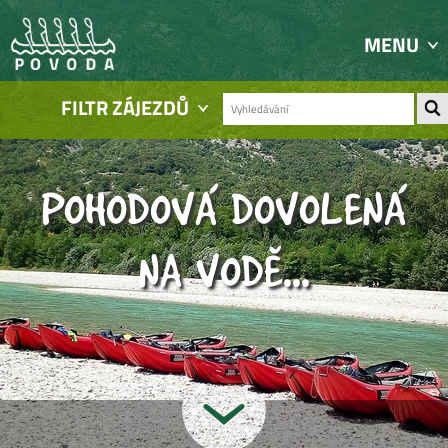
MENU
FILTR ZÁJEZDŮ
POHODOVÁ DOVOLENÁ
NA VODĚ...