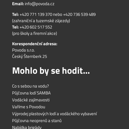
Email:
info@povoda.cz
Tel:
+420 771 139 370
nebo
+420 736 539 489
(zahraniční a tuzemské zájezdy)
Tel:
+420 602 517 552
(pro školy a firemní akce)
Korespondenční adresa:
Povoda s.r.o.
Český Šternberk 25
Mohlo by se hodit...
Co s sebou na vodu?
Půjčovna lodí SAMBA
Vodácké zajímavosti
Vaříme s Povodou
Výprodej plastových lodí a vodáckého vybavení
Půjčovna neoprenů a stanů
Nabídka brigády