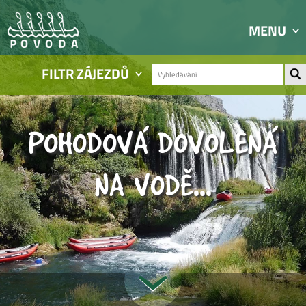
MENU
FILTR ZÁJEZDŮ
POHODOVÁ DOVOLENÁ
NA VODĚ...