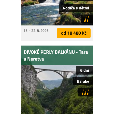
Rodiče s dětmi
15. - 22. 8. 2026
od
18 480
Kč
DIVOKÉ PERLY BALKÁNU - Tara
a Neretva
6 dní
Baraky