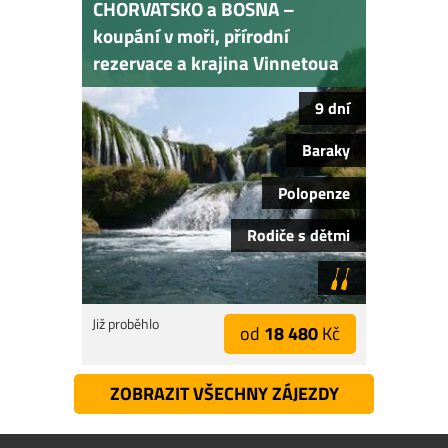
CHORVATSKO a BOSNA –
koupání v moři, přírodní
rezervace a krajina Vinnetoua
9 dní
Baraky
Polopenze
Rodiče s dětmi
Již proběhlo
od
18 480
Kč
ZOBRAZIT VŠECHNY ZÁJEZDY