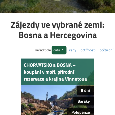
Zájezdy ve vybrané zemi:
Bosna a Hercegovina
seřadit dle
data
ceny
obtížnosti
počtu dní
CHORVATSKO a BOSNA –
koupání v moři, přírodní
rezervace a krajina Vinnetoua
8 dní
Baraky
Polopenze