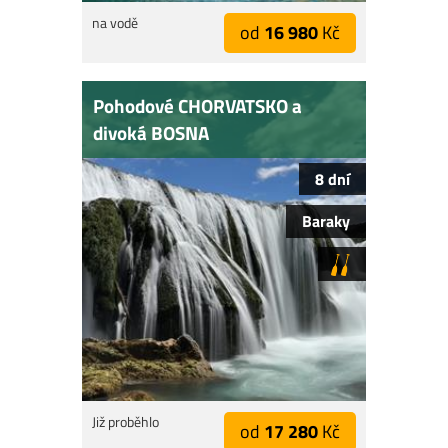
na vodě
od
16 980
Kč
Pohodové CHORVATSKO a
divoká BOSNA
8 dní
Baraky
Již proběhlo
od
17 280
Kč