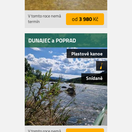
V tomto roce nemá
od
3 980
Kč
termín
DUNAJEC a POPRAD
Plastové kanoe
Snídaně
V tomto roce nemá