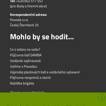
Tel:
+420 602 517 552
(pro školy a firemní akce)
Korespondenční adresa:
Povoda s.r.o.
Český Šternberk 25
Mohlo by se hodit...
Co s sebou na vodu?
Půjčovna lodí SAMBA
Vodácké zajímavosti
Vaříme s Povodou
Výprodej plastových lodí a vodáckého vybavení
Půjčovna neoprenů a stanů
Nabídka brigády
Zájezdy pro začátečníky
X
Zájezdy pro rodiny s dětmi
Zájezdy pro pokročilé