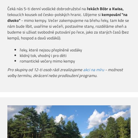
Čeká nás 5-ti denní vodácké dobrodružství na
řekách Bóbr a Kwisa,
tekoucích kousek od česko-polských hranic. Užijeme si
kempování "na
divoko"
- mimo kempy. Večer zakempujeme na břehu řeky, tam kde se
nám bude líbit, uvaříme si večeři, postavíme stany, rozděláme oheň a
budeme si užívat svobodné putování po řece, jako za starých časů (bez
kempů, hospod a davů vodáků).
řeky, které nejsou přeplněné vodáky
klidný tok, vhodný i pro děti
romantické večery mimo kempy
Pro skupiny od 12-ti osob rádi zrealizujeme
akci na
míru
- možnost
volby termínu, zkrácení nebo prodloužení programu.