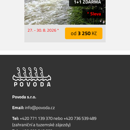
1+1 ZDARMA
* Sleva
27. - 30. 8. 2026 *
od
3 250
Kč
Povoda s.r.o.
Email:
info@povoda.cz
Tel:
+420 771 139 370
nebo
+420 736 539 489
(zahraniční a tuzemské zájezdy)