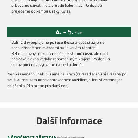
si budeme užívat klid a přírodu kolem nás. Po doplutí
přejedeme do kempu u řeky Kwisa.
4. - 5.
den
Další 2 dny poplujeme po
řece Kwisa
a opět si užijeme
noc v přírodě pod hvězdami na "divokém tábořišti".
Během plavby překonáme několik stupňů i jezů, ale opět
nás čeká plavba vodáky zapomenutým krajem. Po doplutí
se rozloučíme a vyrazíme na cestu domů.
Není-li uvedeno jinak, plujeme na lehko (zavazadla jsou převážena po
souši autobusem nebo doprovodným vozidlem, v lodi si vezeme jen
oblečení a jídlo nutné pro daný den).
Další informace
NÁROČNOST ZÁJEZDU:
mírná obtížnost