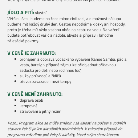
JÍDLO A PITÍ:
vlastní
Většinu času budeme na řece mimo civilizaci, ale možnost nákupu
budeme mít každý druhý den. Cestou nepotkáme kiosky ani hospody,
proto je třeba mít vždy s sebou oběd na cestu na vodu. Na vaření
budete potřebovat vařič a nádobí, abyste si připravili lahodné
zálesácké pokrmy.
V CENĚ JE ZAHRNUTO:
pronájem a doprava vodáckého vybavení (kanoe Samba, pádla,
vesty, barely, v případě zájmu lze přiobjednat přídavnou
sedačku pro děti nebo rodinnou loď)
služby průvodců a řidičů
převoz zavazadel mezi kempy
V CENĚ NENÍ ZAHRNUTO:
doprava osob
kempovné
stravování a pitný režim
Pozn.: Program akce se může změnit v závislosti na počasí a vodních
stavech řek či jiných aktuálních podmínkách. V takovém případě do
programu zařadíme jiné řeky či aktivity, které svým charakterem