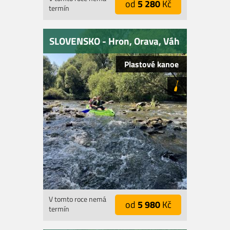
od
5 280
Kč
termín
SLOVENSKO - Hron, Orava, Váh
Plastové kanoe
V tomto roce nemá
od
5 980
Kč
termín