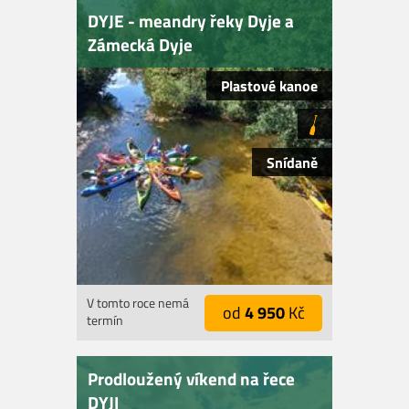
DYJE - meandry řeky Dyje a
Zámecká Dyje
Plastové kanoe
Snídaně
V tomto roce nemá
od
4 950
Kč
termín
Prodloužený víkend na řece
DYJI