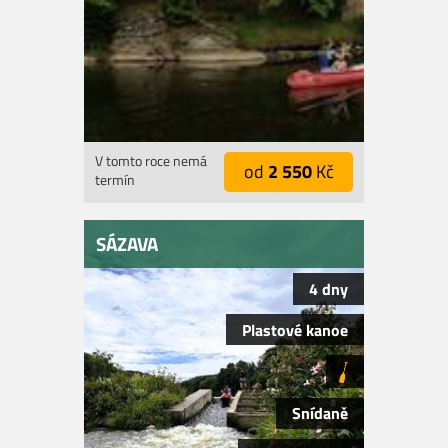
V tomto roce nemá
od
2 550
Kč
termín
SÁZAVA
4 dny
Plastové kanoe
Snídaně