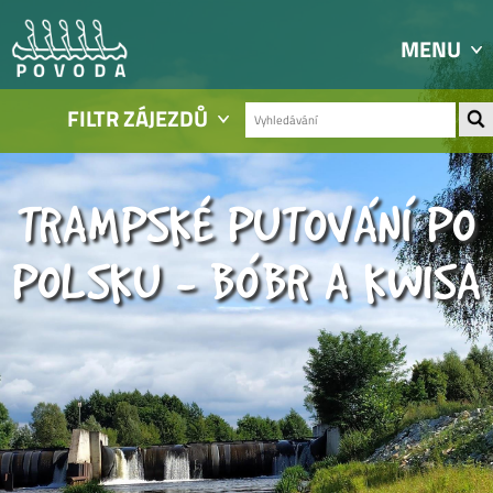
MENU
FILTR ZÁJEZDŮ
TRAMPSKÉ PUTOVÁNÍ PO
POLSKU - BÓBR A KWISA