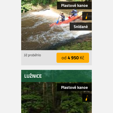
Plastové kanoe
Snídaně
Již proběhlo
od
4 950
Kč
LUŽNICE
Plastové kanoe