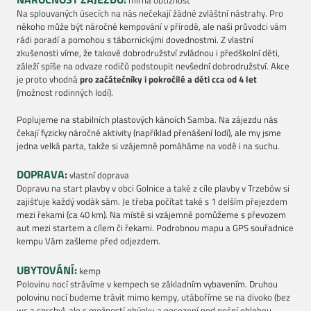
Na splouvaných úsecích na nás nečekají žádné zvláštní nástrahy. Pro
někoho může být náročné kempování v přírodě, ale naši průvodci vám
rádi poradí a pomohou s tábornickými dovednostmi. Z vlastní
zkušenosti víme, že takové dobrodružství zvládnou i předškolní děti,
záleží spíše na odvaze rodičů podstoupit nevšední dobrodružství. Akce
je proto vhodná
pro začátečníky i pokročilé a děti cca od 4 let
(možnost rodinných lodí).
Poplujeme na stabilních plastových kánoích Samba. Na zájezdu nás
čekají fyzicky náročné aktivity (například přenášení lodí), ale my jsme
jedna velká parta, takže si vzájemně pomáháme na vodě i na suchu.
DOPRAVA:
vlastní doprava
Dopravu na start plavby v obci Golnice a také z cíle plavby v Trzebów si
zajišťuje každý vodák sám. Je třeba počítat také s 1 delším přejezdem
mezi řekami (ca 40 km). Na místě si vzájemně pomůžeme s převozem
aut mezi startem a cílem či řekami. Podrobnou mapu a GPS souřadnice
kempu Vám zašleme před odjezdem.
UBYTOVÁNÍ:
kemp
Polovinu nocí strávíme v kempech se základním vybavením. Druhou
polovinu nocí budeme trávit mimo kempy, utáboříme se na divoko (bez
wc a sprchy), ale s možností ohýnku a posezení pod noční oblohou.