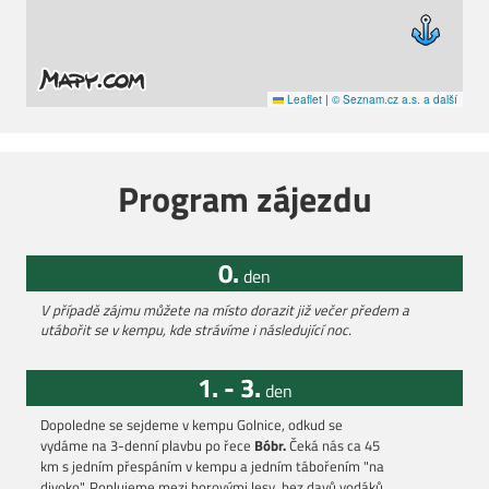
Leaflet
|
© Seznam.cz a.s. a další
Program zájezdu
0.
den
V případě zájmu můžete na místo dorazit již večer předem a
utábořit se v kempu, kde strávíme i následující noc.
1. - 3.
den
Dopoledne se sejdeme v kempu Golnice, odkud se
vydáme na 3-denní plavbu po řece
Bóbr.
Čeká nás ca 45
km s jedním přespáním v kempu a jedním tábořením "na
divoko". Poplujeme mezi borovými lesy, bez davů vodáků