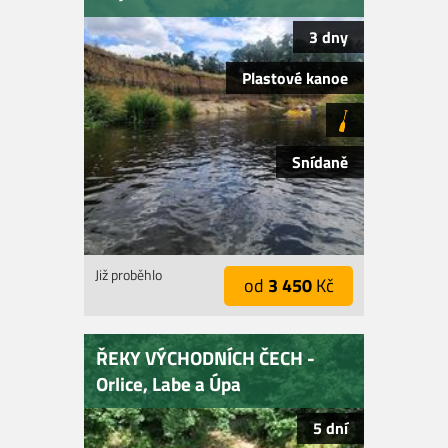
3 dny
Plastové kanoe
Snídaně
Již proběhlo
od
3 450
Kč
ŘEKY VÝCHODNÍCH ČECH -
Orlice, Labe a Úpa
5 dní