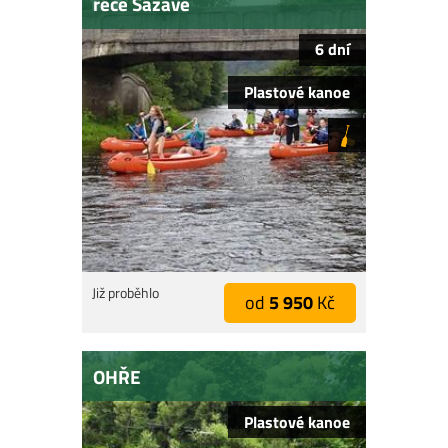
řece Sázavě
6 dní
Plastové kanoe
Již proběhlo
od
5 950
Kč
OHŘE
Plastové kanoe