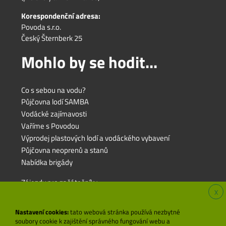
Korespondenční adresa:
Povoda s.r.o.
Český Šternberk 25
Mohlo by se hodit...
Co s sebou na vodu?
Půjčovna lodí SAMBA
Vodácké zajímavosti
Vaříme s Povodou
Výprodej plastových lodí a vodáckého vybavení
Půjčovna neoprenů a stanů
Nabídka brigády
Zájezdy pro začátečníky
X
Zájezdy pro rodiny s dětmi
Zájezdy pro pokročilé
Nastavení cookies:
tato webová stránka používá nezbytné
soubory cookie k zajištění správného fungování webu a