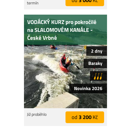
od
3 000
Kč
termín
VODÁCKÝ KURZ pro pokročilé
na SLALOMOVÉM KANÁLE -
České Vrbné
2 dny
Baraky
Novinka 2026
Již proběhlo
od
3 200
Kč