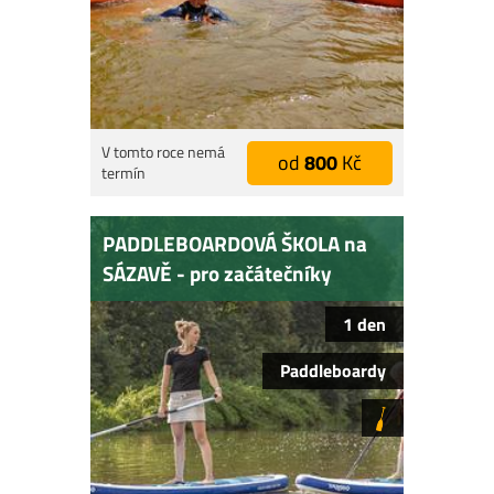
V tomto roce nemá
od
800
Kč
termín
PADDLEBOARDOVÁ ŠKOLA na
SÁZAVĚ - pro začátečníky
1 den
Paddleboardy