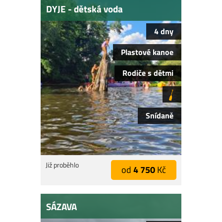
DYJE - dětská voda
4 dny
Plastové kanoe
Rodiče s dětmi
Snídaně
Již proběhlo
od
4 750
Kč
SÁZAVA