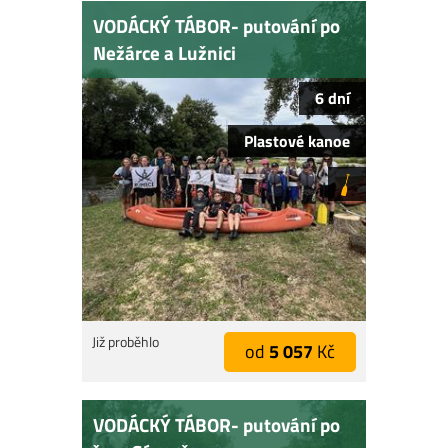
VODÁCKÝ TÁBOR- putování po
Nežárce a Lužnici
6 dní
Plastové kanoe
Již proběhlo
od
5 057
Kč
VODÁCKÝ TÁBOR- putování po