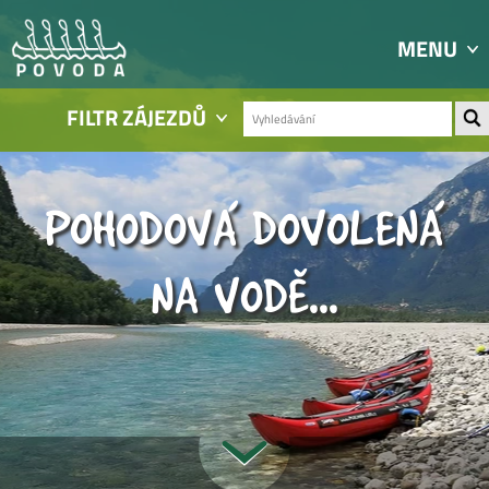
MENU
FILTR ZÁJEZDŮ
POHODOVÁ DOVOLENÁ
NA VODĚ...