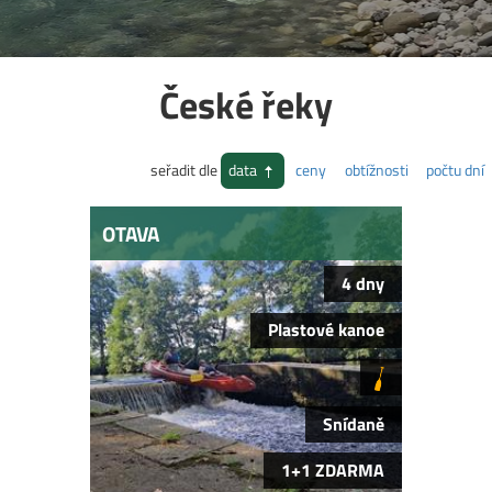
České řeky
seřadit dle
data
ceny
obtížnosti
počtu dní
OTAVA
4 dny
Plastové kanoe
Snídaně
1+1 ZDARMA