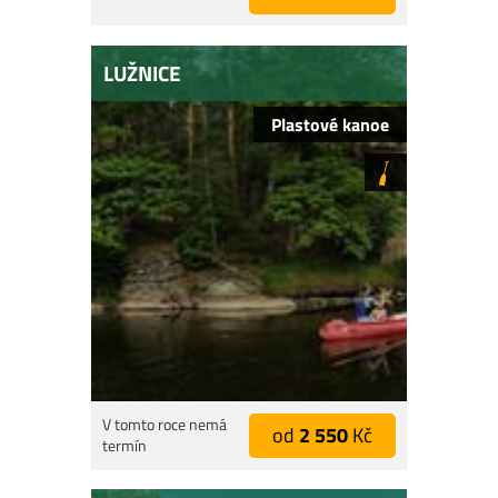
LUŽNICE
Plastové kanoe
V tomto roce nemá
od
2 550
Kč
termín