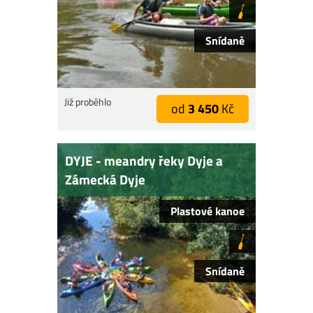
Snídaně
Již proběhlo
od
3 450
Kč
DYJE - meandry řeky Dyje a
Zámecká Dyje
Plastové kanoe
Snídaně