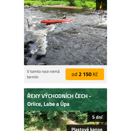
V tomto roce nemá
od
2 150
Kč
termín
ŘEKY VÝCHODNÍCH ČECH -
Orlice, Labe a Úpa
5 dní
Plastové kanoe