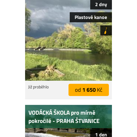
2 dny
Plastové kanoe
Již proběhlo
od
1 650
Kč
VODÁCKÁ ŠKOLA pro mírně
pokročilé - PRAHA ŠTVANICE
1 den