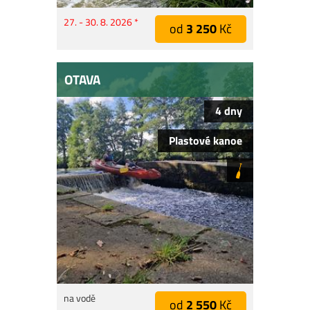
27. - 30. 8. 2026 *
od
3 250
Kč
OTAVA
4 dny
Plastové kanoe
na vodě
od
2 550
Kč