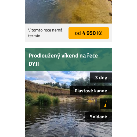
V tomto roce nemá
od
4 950
Kč
termín
Prodloužený víkend na řece
DYJI
3 dny
Plastové kanoe
Snídaně