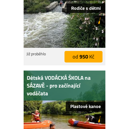
Rodiče s dětmi
Již proběhlo
od
950
Kč
Dětská VODÁCKÁ ŠKOLA na
SÁZAVĚ - pro začínající
vodáčata
Plastové kanoe