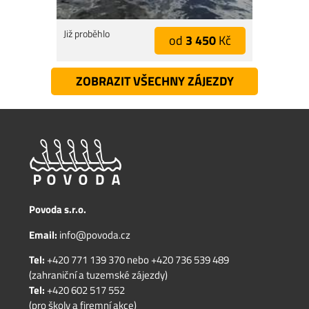
Již proběhlo
od
3 450
Kč
ZOBRAZIT VŠECHNY ZÁJEZDY
Povoda s.r.o.
Email:
info@povoda.cz
Tel:
+420 771 139 370
nebo
+420 736 539 489
(zahraniční a tuzemské zájezdy)
Tel:
+420 602 517 552
(pro školy a firemní akce)