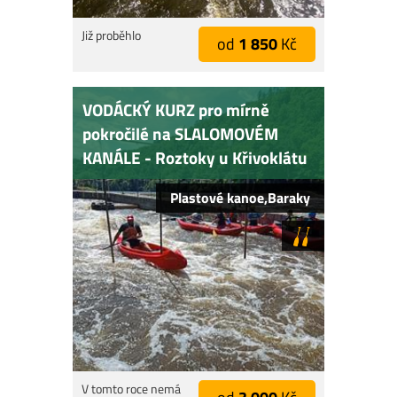
Již proběhlo
od
1 850
Kč
VODÁCKÝ KURZ pro mírně
pokročilé na SLALOMOVÉM
KANÁLE - Roztoky u Křivoklátu
Plastové kanoe,Baraky
V tomto roce nemá