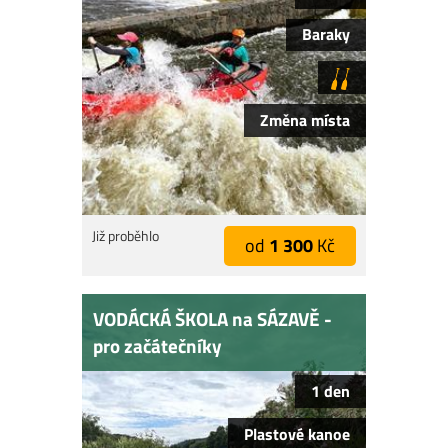
Baraky
Změna místa
Již proběhlo
od
1 300
Kč
VODÁCKÁ ŠKOLA na SÁZAVĚ -
pro začátečníky
1 den
Plastové kanoe