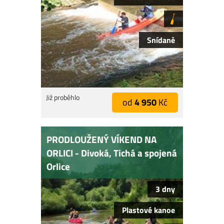
Snídaně
Již proběhlo
od
4 950
Kč
PRODLOUŽENÝ VÍKEND NA
ORLICI - Divoká, Tichá a spojená
Orlice
3 dny
Plastové kanoe