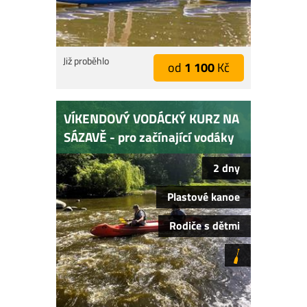
Již proběhlo
od
1 100
Kč
VÍKENDOVÝ VODÁCKÝ KURZ NA
SÁZAVĚ - pro začínající vodáky
2 dny
Plastové kanoe
Rodiče s dětmi