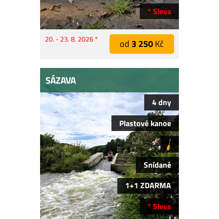
* Sleva
20. - 23. 8. 2026 *
od
3 250
Kč
SÁZAVA
4 dny
Plastové kanoe
Snídaně
1+1 ZDARMA
* Sleva