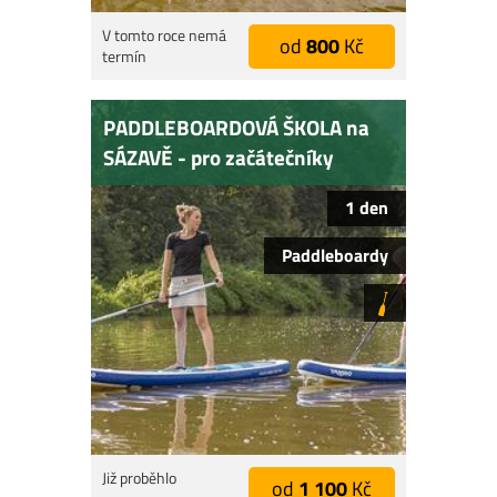
V tomto roce nemá
od
800
Kč
termín
PADDLEBOARDOVÁ ŠKOLA na
SÁZAVĚ - pro začátečníky
1 den
Paddleboardy
Již proběhlo
od
1 100
Kč