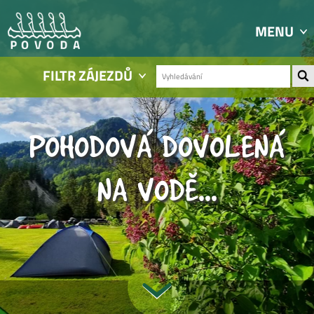
MENU
FILTR ZÁJEZDŮ
POHODOVÁ DOVOLENÁ
NA VODĚ...