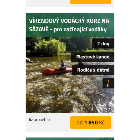
VÍKENDOVÝ VODÁCKÝ KURZ NA
SÁZAVĚ - pro začínající vodáky
2 dny
Plastové kanoe
Rodiče s dětmi
Již proběhlo
od
1 850
Kč