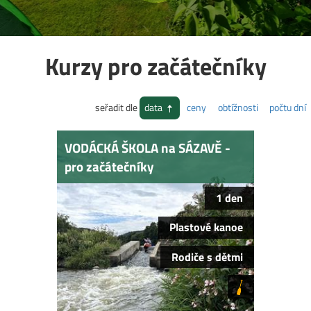
Kurzy pro začátečníky
seřadit dle
data
ceny
obtížnosti
počtu dní
VODÁCKÁ ŠKOLA na SÁZAVĚ -
pro začátečníky
1 den
Plastové kanoe
Rodiče s dětmi