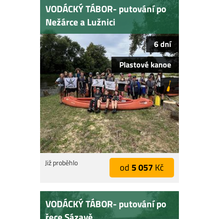
VODÁCKÝ TÁBOR- putování po
Nežárce a Lužnici
6 dní
Plastové kanoe
Již proběhlo
od
5 057
Kč
VODÁCKÝ TÁBOR- putování po
řece Sázavě