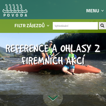
MENU
FILTR ZÁJEZDŮ
REFERENCE A OHLASY Z
FIREMNÍCH AKCÍ