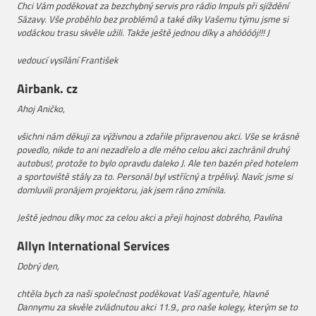
Chci Vám poděkovat za bezchybný servis pro rádio Impuls při sjíždění
Sázavy. Vše proběhlo bez problémů a také díky Vašemu týmu jsme si
vodáckou trasu skvěle užili. Takže ještě jednou díky a ahóóóój!!! J
vedoucí vysílání František
Airbank. cz
Ahoj Aničko,
všichni nám děkuji za výživnou a zdařile připravenou akci.
Vše se krásně
povedlo, nikde to ani nezadřelo a dle mého celou akci zachránil druhý
autobus!, protože to bylo opravdu daleko J. Ale ten bazén před hotelem
a sportoviště stály za to. Personál byl vstřícný a trpělivý. Navíc jsme si
domluvili pronájem projektoru, jak jsem ráno zmínila.
Ještě jednou díky moc za celou akci a přeji hojnost dobrého,
Pavlína
Allyn International Services
Dobrý den,
chtěla bych za naši společnost poděkovat Vaší agentuře, hlavně
Dannymu za skvěle zvládnutou akci 11.9., pro naše kolegy, kterým se to