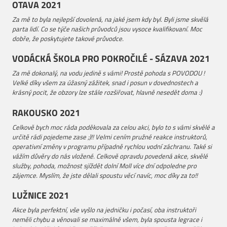
OTAVA 2021
Za mě to byla nejlepší dovolená, na jaké jsem kdy byl. Byli jsme skvělá
parta lidí. Co se týče našich průvodců jsou vysoce kvalifikovaní. Moc
dobře, že poskytujete takové průvodce.
VODÁCKÁ ŠKOLA PRO POKROČILÉ - SÁZAVA 2021
Za mě dokonalý, na vodu jedině s vámi! Prostě pohoda s POVODOU !
Velké díky všem za úžasný zážitek, snad i posun v dovednostech a
krásný pocit, že obzory lze stále rozšiřovat, hlavně nesedět doma :)
RAKOUSKO 2021
Celkově bych moc ráda poděkovala za celou akci, bylo to s vámi skvělé a
určitě rádi pojedeme zase ;)!! Velmi cením pružné reakce instruktorů,
operativní změny v programu případně rychlou vodní záchranu. Také si
vážím důvěry do nás vložené. Celkově opravdu povedená akce, skvělé
služby, pohoda, možnost sjíždět dolní Moll více dní odpoledne pro
zájemce. Myslím, že jste dělali spoustu věcí navíc, moc díky za to!!
LUŽNICE 2021
Akce byla perfektní, vše vyšlo na jedničku i počasí, oba instruktoři
neměli chybu a věnovali se maximálně všem, byla spousta legrace i