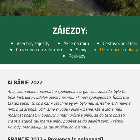
ZÁJEZDY:
Všechny zájezdy
Akce na míru
Cestovní pojištění
Co s sebou do zahraničí
Slevy
Reference a ohlasy
Poukazy
ALBÁNIE 2022
Ahoj, jsem úplně maximálně spokojená s organizací zájezdu, bylo to
boží. Instruktoři udělali úplně maximum k naší spokojenosti. Řidiči byli
taktéž super, to co s námi všechno vyjeli, bylo neuvěřitelné :D A navíc s
nimi byla sranda. Užili jsme si vodu i okolí Albánie, které jsme měli
možnost poznat. V budoucnu mám určitě v plánu se do této oblasti
vrátit a stejně tak mám v plánu podívat se do dalších zemí v rámci
Povody. Moc děkuju za tak skvělou dovolenou ;)
FRANCIE 2022 - Provence (s polopenzí)