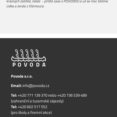
krásných zážitků, takže - příště zase s POVODOU a už se moc těšíme
Lidka a Jenda z Olomouce.
Povoda s.r.o.
Email:
info@povoda.cz
Tel:
+420 771 139 370
nebo
+420 736 539 489
(zahraniční a tuzemské zájezdy)
Tel:
+420 602 517 552
(pro školy a firemní akce)