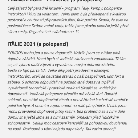
Celý zájezd byl parádně luxusní - program, řeky, kempy, polopenze,
instruktoři i kluci za volantem. Velmi jsem byla překvapená s kvalitou,
pestrostí a chutností připravených jídel, fakt paráda. Škoda, že bylo na
poslední řece Drôme méně vody, takže jsme plavbu ukončili ještě před
cílem cesty. Organizačně zvládnuto na 1*.
ITÁLIE 2021 (s polopenzí)
POVODU mohu jen a pouze doporučit. Vrátila jsem se z Itálie plná
dojmů a zážitků. Hned bych si vodácké zkušenosti zopakovala. Těším
se, až vyberu další zájezd a vyrazím za novým dobrodružstvím.
Sešla se fajn parta lidí. Velké díky patří především úžasným
instruktorům, kteří se neustále starali o naši bezpečnost, komfort a
zábavu. S ochotou odpovídali na požadované dotazy a trpělivě
vysvětlovali teoretické i praktické znalosti týkající se vodáckých
dovedností. Vodácká polopenze předčila mé očekávání. Bohaté
snídaně, neustálé doplňování zásob a neuvěřitelné kuchařské umění v
polní kuchyni. A nesmím zapomenout na milé pány řidiče. U nich jsme
mohli pravidelně doplňovat pitný režim. Bez problémů se s nimi dalo
domluvit a ještě jsme se s nimi zasmáli. Smekám před řidičskými
schopnostmi.
Děkuji moc cestovní kanceláři za pohodovou dovolenou
na vodě. Rozhodně s vámi nejedu naposledy. Tak zatím ahoooj!