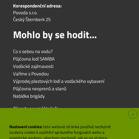
Korespondenční adresa:
Povoda s.r.o.
Český Šternberk 25
Mohlo by se hodit...
Co s sebou na vodu?
Půjčovna lodí SAMBA
Vodácké zajímavosti
Vaříme s Povodou
Výprodej plastových lodí a vodáckého vybavení
Půjčovna neoprenů a stanů
Nabídka brigády
Zájezdy pro začátečníky
X
Zájezdy pro rodiny s dětmi
Zájezdy pro pokročilé
Nastavení cookies:
tato webová stránka používá nezbytné
soubory cookie k zajištění správného fungování webu a
analytické soubory, abychom pochopili, jak se na stránce