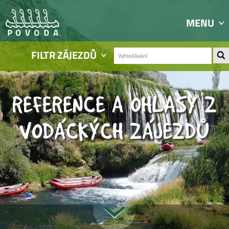
MENU
FILTR ZÁJEZDŮ
REFERENCE A OHLASY Z
VODÁCKÝCH ZÁJEZDŮ