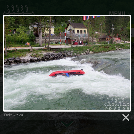
MENU
FILTR ZÁJEZDŮ
Fotka 4 z 20