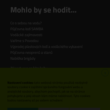
Mohlo by se hodit...
Co s sebou na vodu?
Půjčovna lodí SAMBA
Vodácké zajímavosti
Vaříme s Povodou
Výprodej plastových lodí a vodáckého vybavení
Půjčovna neoprenů a stanů
Nabídka brigády
Zájezdy pro začátečníky
X
Zájezdy pro rodiny s dětmi
Zájezdy pro pokročilé
Nastavení cookies:
tato webová stránka používá nezbytné
soubory cookie k zajištění správného fungování webu a
analytické soubory, abychom pochopili, jak se na stránce
pohybujete a jaký obsah Vám máme nabídnout. Tyto cookies
Cookies
budou nastaveny až po vašem schválení.