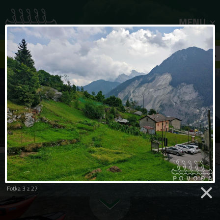
MENU
FILTR ZÁJEZDŮ
Fotka 3 z 27