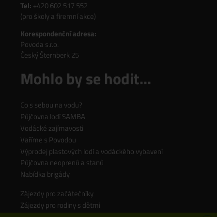
Tel:
+420 602 517 552
(pro školy a firemní akce)
Korespondenční adresa:
Povoda s.r.o.
Český Šternberk 25
Mohlo by se hodit...
Co s sebou na vodu?
Půjčovna lodí SAMBA
Vodácké zajímavosti
Vaříme s Povodou
Výprodej plastových lodí a vodáckého vybavení
Půjčovna neoprenů a stanů
Nabídka brigády
Zájezdy pro začátečníky
Zájezdy pro rodiny s dětmi