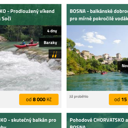
O - Prodloužený víkend
BOSNA - balkánské dobro
a Soči
pro mírně pokročilé vodá
4 dny
Baraky
No
Již proběhlo
od
8 000
Kč
od
15
O - skutečný balkán pro
Pohodové CHORVATSKO a 
uhy
BOSNA