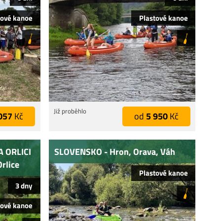
tové kanoe
Plastové kanoe
Již proběhlo
057
Kč
od
5 950
Kč
 ORLICI
SLOVENSKO - Hron, Orava, Váh
Orlice
Plastové kanoe
3 dny
tové kanoe