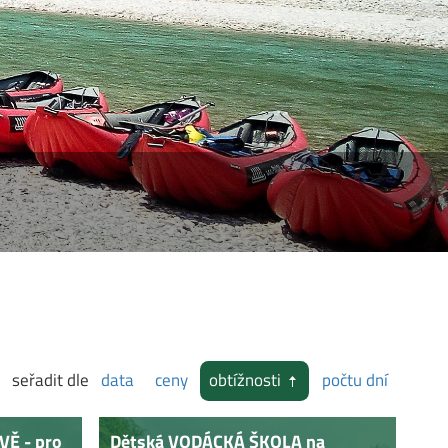
seřadit dle
data
ceny
obtížnosti
počtu dní
Ě - pro
Dětská VODÁCKÁ ŠKOLA na