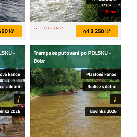
* Sleva
27. - 30. 8. 2026 *
450
Kč
od
3 250
Kč
LSKU -
Trampské putování po POLSKU -
Bóbr
tové kanoe
Plastové kanoe
če s dětmi
Rodiče s dětmi
vinka 2026
Novinka 2026