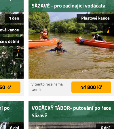
SÁZAVĚ - pro začínající vodáčata
1 den
Plastové kanoe
tové kanoe
če s dětmi
V tomto roce nemá
50
Kč
od
800
Kč
termín
í po
VODÁCKÝ TÁBOR- putování po řece
Sázavě
6 dní
6 dní