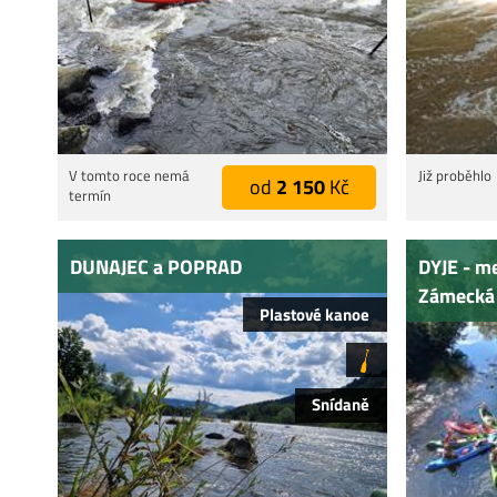
V tomto roce nemá
Již proběhlo
od
2 150
Kč
termín
DUNAJEC a POPRAD
DYJE - m
Zámecká
Plastové kanoe
Snídaně