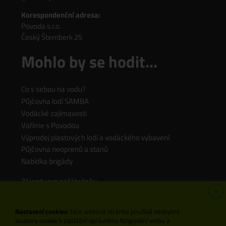
Korespondenční adresa:
Povoda s.r.o.
Český Šternberk 25
Mohlo by se hodit...
Co s sebou na vodu?
Půjčovna lodí SAMBA
Vodácké zajímavosti
Vaříme s Povodou
Výprodej plastových lodí a vodáckého vybavení
Půjčovna neoprenů a stanů
Nabídka brigády
Zájezdy pro začátečníky
X
Zájezdy pro rodiny s dětmi
Zájezdy pro pokročilé
Nastavení cookies:
tato webová stránka používá nezbytné
soubory cookie k zajištění správného fungování webu a