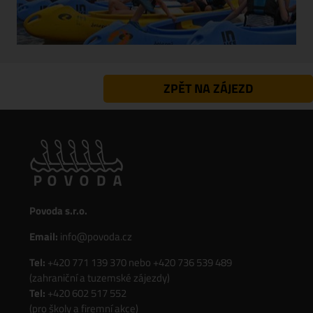
ZPĚT NA ZÁJEZD
Povoda s.r.o.
Email:
info@povoda.cz
Tel:
+420 771 139 370
nebo
+420 736 539 489
(zahraniční a tuzemské zájezdy)
Tel:
+420 602 517 552
(pro školy a firemní akce)