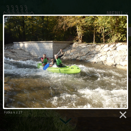
MENU
FILTR ZÁJEZDŮ
Fotka 4 z 27