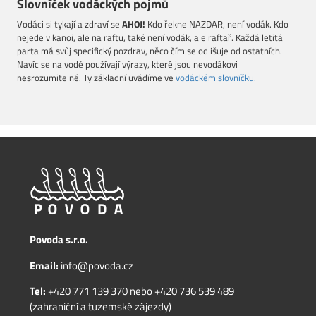
Slovníček vodáckých pojmů
Vodáci si tykají a zdraví se
AHOJ!
Kdo řekne NAZDAR, není vodák. Kdo
nejede v kanoi, ale na raftu, také není vodák, ale raftař. Každá letitá
parta má svůj specifický pozdrav, něco čím se odlišuje od ostatních.
Navíc se na vodě používají výrazy, které jsou nevodákovi
nesrozumitelné. Ty základní uvádíme ve
vodáckém slovníčku.
Povoda s.r.o.
Email:
info@povoda.cz
Tel:
+420 771 139 370
nebo
+420 736 539 489
(zahraniční a tuzemské zájezdy)