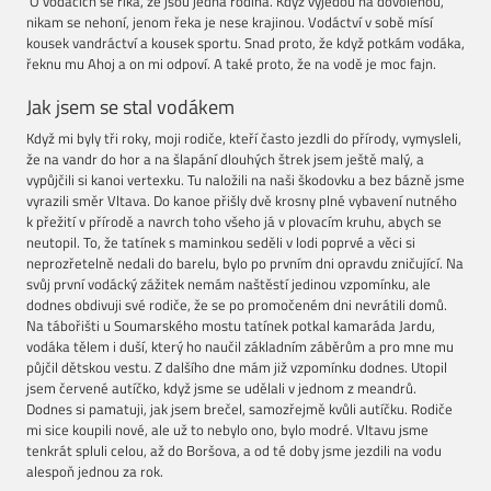
O vodácích se říká, že jsou jedna rodina. Když vyjedou na dovolenou,
nikam se nehoní, jenom řeka je nese krajinou. Vodáctví v sobě mísí
kousek vandráctví a kousek sportu. Snad proto, že když potkám vodáka,
řeknu mu Ahoj a on mi odpoví. A také proto, že na vodě je moc fajn.
Jak jsem se stal vodákem
Když mi byly tři roky, moji rodiče, kteří často jezdli do přírody, vymysleli,
že na vandr do hor a na šlapání dlouhých štrek jsem ještě malý, a
vypůjčili si kanoi vertexku. Tu naložili na naši škodovku a bez bázně jsme
vyrazili směr Vltava. Do kanoe přišly dvě krosny plné vybavení nutného
k přežití v přírodě a navrch toho všeho já v plovacím kruhu, abych se
neutopil. To, že tatínek s maminkou seděli v lodi poprvé a věci si
neprozřetelně nedali do barelu, bylo po prvním dni opravdu zničující. Na
svůj první vodácký zážitek nemám naštěstí jedinou vzpomínku, ale
dodnes obdivuji své rodiče, že se po promočeném dni nevrátili domů.
Na tábořišti u Soumarského mostu tatínek potkal kamaráda Jardu,
vodáka tělem i duší, který ho naučil základním záběrům a pro mne mu
půjčil dětskou vestu. Z dalšího dne mám již vzpomínku dodnes. Utopil
jsem červené autíčko, když jsme se udělali v jednom z meandrů.
Dodnes si pamatuji, jak jsem brečel, samozřejmě kvůli autíčku. Rodiče
mi sice koupili nové, ale už to nebylo ono, bylo modré. Vltavu jsme
tenkrát spluli celou, až do Boršova, a od té doby jsme jezdili na vodu
alespoň jednou za rok.