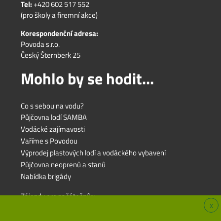
Tel:
+420 602 517 552
(pro školy a firemní akce)
Korespondenční adresa:
Povoda s.r.o.
Český Šternberk 25
Mohlo by se hodit...
Co s sebou na vodu?
Půjčovna lodí SAMBA
Vodácké zajímavosti
Vaříme s Povodou
Výprodej plastových lodí a vodáckého vybavení
Půjčovna neoprenů a stanů
Nabídka brigády
Zájezdy pro začátečníky
X
Zájezdy pro rodiny s dětmi
Zájezdy pro pokročilé