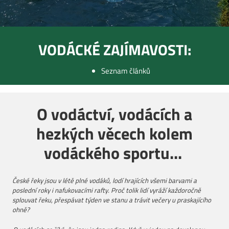
VODÁCKÉ ZAJÍMAVOSTI:
Seznam článků
O vodáctví, vodácích a
hezkých věcech kolem
vodáckého sportu...
České řeky jsou v létě plné vodáků, lodí hrajících všemi barvami a
poslední roky i nafukovacími rafty. Proč tolik lidí vyráží každoročně
splouvat řeku, přespávat týden ve stanu a trávit večery u praskajícího
ohně?