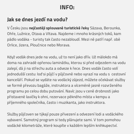
INFO:
Jak se dnes jezdí na vodu?
V Česku jsou
nejčastěji splouvané turistické řeky
Sázava, Berounka,
Ohře, Lužnice, Otava a Vltava. Najdeme i mnoho krásných toků, kam
pádlo vodáka - turisty tak často nezabloudí. Mezi ně patří např. obě
Orlice, Jizera, Ploučnice nebo Morava.
Když vodák dnes jede na vodu, už to není jako dřív. Už málokdo má
doma na zahradě opřenou laminátku, kterou si před odjezdem na vodu
zalepí, dá ji na střechu auta a odveze k řece. Dnes vodák často volí
jednodušší cestu: loď si půjčí v půjčovně nebo vyrazí na vodu s cestovní
kanceláří. Pokud se vydáte na vodácký zájezd, můžete očekávat služby
ve formě převozu bagáže, instruktora a víceméně jasně rozvrženého
programu po celou dobu putování. Navíc jsou v ceně drobnosti jako
přistavené lavičky k ohni, rezervace pěkného místa v kempu a
příjemného společníka, často i muzikanta, jako instruktora.
Služby půjčoven se týkají pouze přivezení a odvezení lodi a vodáckého
vybavení. Samotný program si tedy plánujete sami. V tom pomohou
vodácké kilometráže, které koupíte v každém lepším knihkupectví.