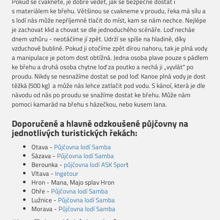
Pokud se cvaknete, je dobré vědět, jak se bezpečně dostat i
s materiálem ke břehu. Většinou se cvakneme v proudu, řeka má sílu a
s lodí nás může nepříjemně tlačit do míst, kam se nám nechce. Nejlépe
je zachovat klid a chovat se dle jednoduchého scénáře. Loď necháe
dnem vzhůru - neotáčíme jí zpět. Udrží se spíše na hladině, díky
vzduchové bublině. Pokud ji otočíme zpět dírou nahoru, tak je plná vody
a manipulace je potom dost obtížná. Jedna osoba plave pouze s pádlem
ke břehu a druhá osoba chytne loď za poutko a nechá ji „vyvlát" po
proudu. Nikdy se nesnažíme dostat se pod loď. Kanoe plná vody je dost
těžká (500 kg) a může nás lehce zatlačit pod vodu. S kánoí, která je dle
návodu od nás po proudu se snažíme dostat ke břehu. Může nám
pomoci kamarád na břehu s házečkou, nebo kusem lana.
Doporučené a hlavně odzkoušené půjčovny na
jednotlivých turistických řekách:
Otava -
Půjčovna lodí Samba
Sázava -
Půjčovna lodí Samba
Berounka -
půjčovna lodí ASK Spor
t
Vltava -
Ingetour
Hron - Mana, Majo splav Hron
Ohře -
Půjčovna lodí Samba
Lužnice -
Půjčovna lodí Samba
Morava -
Půjčovna lodí Samba