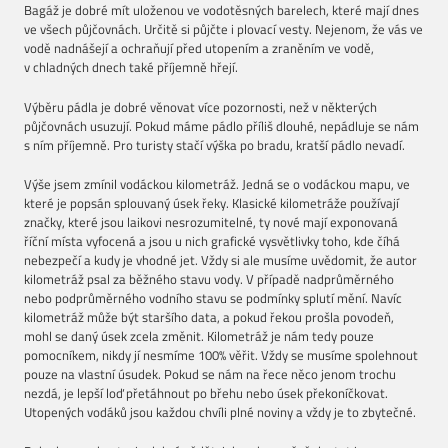
Bagáž je dobré mít uloženou ve vodotěsných barelech, které mají dnes
ve všech půjčovnách. Určitě si půjčte i plovací vesty. Nejenom, že vás ve
vodě nadnášejí a ochraňují před utopením a zraněním ve vodě,
v chladných dnech také příjemně hřejí.
Výběru pádla je dobré věnovat více pozornosti, než v některých
půjčovnách usuzují. Pokud máme pádlo příliš dlouhé, nepádluje se nám
s ním příjemně. Pro turisty stačí výška po bradu, kratší pádlo nevadí.
Výše jsem zmínil vodáckou kilometráž. Jedná se o vodáckou mapu, ve
které je popsán splouvaný úsek řeky. Klasické kilometráže používají
značky, které jsou laikovi nesrozumitelné, ty nové mají exponovaná
říční místa vyfocená a jsou u nich grafické vysvětlivky toho, kde číhá
nebezpečí a kudy je vhodné jet. Vždy si ale musíme uvědomit, že autor
kilometráž psal za běžného stavu vody. V případě nadprůměrného
nebo podprůměrného vodního stavu se podmínky splutí mění. Navíc
kilometráž může být staršího data, a pokud řekou prošla povodeň,
mohl se daný úsek zcela změnit. Kilometráž je nám tedy pouze
pomocníkem, nikdy jí nesmíme 100% věřit. Vždy se musíme spolehnout
pouze na vlastní úsudek. Pokud se nám na řece něco jenom trochu
nezdá, je lepší loď přetáhnout po břehu nebo úsek překoníčkovat.
Utopených vodáků jsou každou chvíli plné noviny a vždy je to zbytečné.