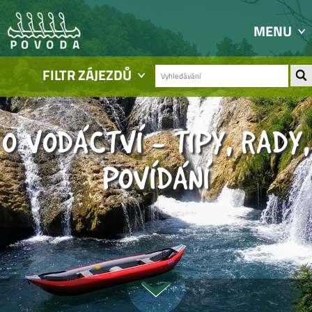
MENU
FILTR ZÁJEZDŮ
O VODÁCTVÍ - TIPY, RADY,
POVÍDÁNÍ