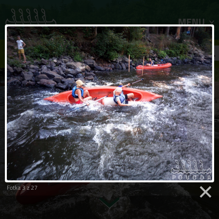
MENU
FILTR ZÁJEZDŮ
Fotka 3 z 27