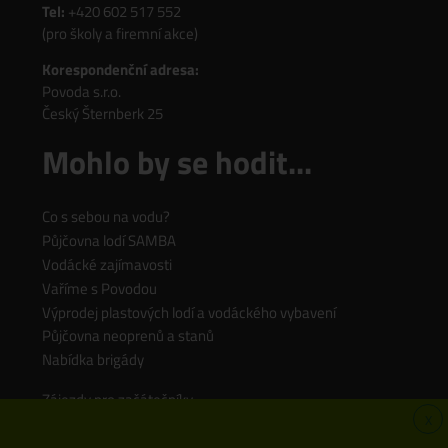
Tel:
+420 602 517 552
(pro školy a firemní akce)
Korespondenční adresa:
Povoda s.r.o.
Český Šternberk 25
Mohlo by se hodit...
Co s sebou na vodu?
Půjčovna lodí SAMBA
Vodácké zajímavosti
Vaříme s Povodou
Výprodej plastových lodí a vodáckého vybavení
Půjčovna neoprenů a stanů
Nabídka brigády
Zájezdy pro začátečníky
X
Zájezdy pro rodiny s dětmi