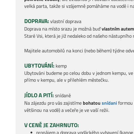
velká parta, takže si vzájemně pomáháme na vodě i n
DOPRAVA:
vlastní doprava
Doprava na místo srazu je možná buď
v
lastním aute
Staré Vsi, která je již nedaleko od našeho nástupního
Majitele automobilů na konci (nebo během) týdne odve
UBYTOVÁNÍ:
kemp
Ubytováni budeme po celou dobu v jednom kempu, ve 
přímo v kempu, ale v přilehlém městečku.
JÍDLO A PITÍ:
snídaně
Na zájezdu pro vás zajistíme
bohatou
snídani
formou 
většinou na vodě) a večeře je ve vaší režii.
V CENĚ JE ZAHRNUTO:
pronájem a doprava vodáckého vybavení
(kanoe 