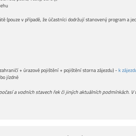
řehu
trátě (pouze v případě, že účastníci dodržují stanovený program a 
 zahraničí + úrazové pojištění + pojištění storna zájezdu) -
k zájezd
bo jízdné
počasí a vodních stavech řek či jiných aktuálních podmínkách. V