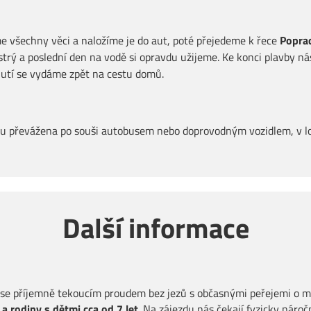
e všechny věci a naložíme je do aut, poté přejedeme k řece
Popra
trý a poslední den na vodě si opravdu užijeme. Ke konci plavby nás
plutí se vydáme zpět na cestu domů.
ou převážena po souši autobusem nebo doprovodným vozidlem, v lod
Další informace
jí se příjemně tekoucím proudem bez jezů s občasnými peřejemi o 
a rodiny s dětmi cca od 7 let
.
Na zájezdu nás čekají fyzicky náročn