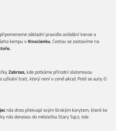
připomeneme základní pravidla ovládání kanoe a
ašeho kempu v
Kroscienku
. Cestou se zastavíme na
štoře.
ičky
Zabrzez,
kde potkáme přírodní slalomovou
a užívání trati, který není v ceně akce).
Poté se auty či
jec
nás dnes překvapí svým širokým korytem, které ke
ejky nás donesou do městečka Stary Sącz, kde