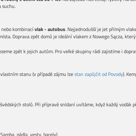
a suchu.
m
nebo kombinací
vlak - autobus
. Nejjednodušší je jet přímým vla
 místa. Doprava zpět domů je ideální vlakem z Nowego Sącza, kter
zeme zpět k jejich autům. Pro velké skupiny rádi zajistíme i dop
vlastním stanu (v případě zájmu lze
stan zapůjčit od Povody
). Kem
švédských stolů. Při přípravě snídaní uvítáme, když každý vodák při
Samba, pádla, vesty, barely)