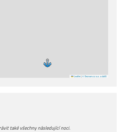
Leaflet
|
© Seznam.cz a.s. a další
ávit také všechny následující noci.