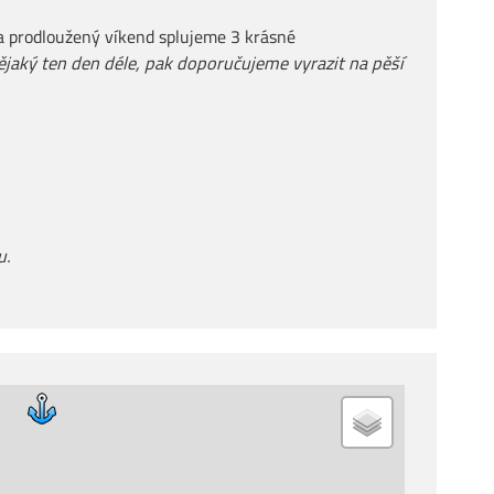
 Za prodloužený víkend splujeme 3 krásné
ějaký ten den déle, pak doporučujeme vyrazit na pěší
u.