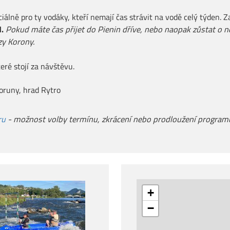
iálně pro ty vodáky, kteří nemají čas strávit na vodě celý týden.
.
Pokud máte čas přijet do Pienin dříve, nebo naopak zůstat o n
rzy Korony.
eré stojí za návštěvu.
Koruny, hrad Rytro
ru
- možnost volby termínu, zkrácení nebo prodloužení program
+
−