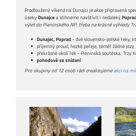
Prodloužený víkend na Dunajci je akce připravená spec
úseky
Dunajce
a stihneme navštívit i nedaleký
Poprad
výlet do Pieninského NP, třeba na krásné výhledy T
Dunajec, Poprad
- dvě slovensko-polské řeky, kt
příjemný proud, hezké peřeje, téměř žádné jezy
překrásné okolí řek - Pieninská soutěska, Trzy 
pohodově se snídaní
Pro skupiny od 12 osob rádi zrealizujeme
akci na mí