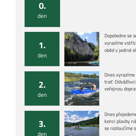
0.
den
Dopoledne se s
1.
vyrazíme vstří
oběd v jediné 
den
Dnes vyrazíme 
2.
trať. Odvážliv
veřejnou dopra
den
Dnes přejedeme
3.
konci plavby n
se rozloučíme 
den