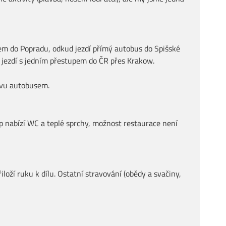
kem do Popradu, odkud jezdí přímý autobus do Spišské
ý jezdí s jedním přestupem do ČR přes Krakow.
ravu autobusem.
p nabízí WC a teplé sprchy, možnost restaurace není
loží ruku k dílu. Ostatní stravování (obědy a svačiny,