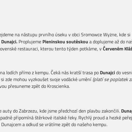
ejdeme na nástupu prvního úseku v obci Sromowce Wyżne, kde si 
c
Dunajci.
Proplujeme
Pieninskou soutěskou
a
doplujeme až do n
slovenské restauraci, kterou tento týden potkáme, v
Červeném Klá
na lodích přímo z kempu. Čeká nás kratší trasa po
Dunajci
do vesn
ci si zde mohou vyzkoušet svoje vodácké umění
(platí se poplatek z
vou přesuneme zpět do Kroscienka.
 auty do Zabrzezu, kde jsme předchozí den plavbu zakončili.
Duna
ápadně připomíná štěrkové italské řeky. Rychlý proud a hezké peř
s Dunajcem a odkud se vrátíme zpět do našeho kempu.