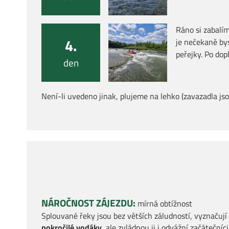
Ráno si zabalím
4.
je nečekaně bys
peřejky. Po do
den
Není-li uvedeno jinak, plujeme na lehko (zavazadla js
NÁROČNOST ZÁJEZDU:
mírná obtížnost
Splouvané řeky jsou bez větších záludností, vyznaču
pokročilé vodáky
, ale zvládnou ji i odvážní začátečníci