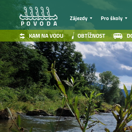
Zájezdy
Pro školy
KAM NA VODU
OBTÍŽNOST
D