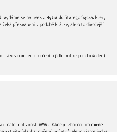
d
. Vydáme se na úsek z
Rytra
do Starego Sącza
,
který
 čeká překvapení v podobě krátké, ale o to divočejší
i si vezeme jen oblečení a jídlo nutné pro daný den).
maximální obtížnosti WW2. Akce je vhodná pro
mírně
é aktivity (plavba, nošení lodí atd.), ale my jsme jedna