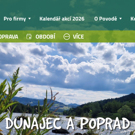
Pro firmy
Kalendář akcí 2026
O Povodě
K
OPRAVA
OBDOBÍ
VÍCE
DUNAJEC A POPRAD