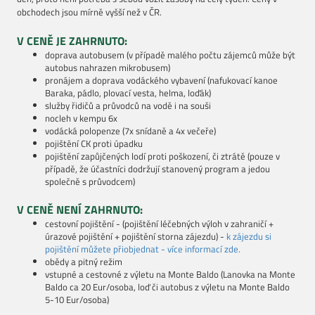
obchodech jsou mírně vyšší než v ČR.
V CENĚ JE ZAHRNUTO:
doprava autobusem
(v případě malého počtu zájemců může být
autobus nahrazen mikrobusem)
pronájem a doprava vodáckého vybavení (nafukovací kanoe
Baraka, pádlo, plovací vesta, helma, loďák)
služby řidičů a průvodců na vodě i na souši
nocleh v kempu 6x
vodácká polopenze (7x snídaně a 4x večeře)
pojištění CK proti úpadku
pojištění zapůjčených lodí proti poškození, či ztrátě (pouze v
případě, že účastníci dodržují stanovený program a jedou
společně s průvodcem)
V CENĚ NENÍ ZAHRNUTO:
cestovní pojištění - (pojištění léčebných výloh v zahraničí +
úrazové pojištění + pojištění storna zájezdu) -
k zájezdu si
pojištění můžete přiobjednat - více informací zde.
obědy a pitný režim
vstupné a cestovné z výletu na Monte Baldo (Lanovka na Monte
Baldo ca 20 Eur/osoba, loď či autobus z výletu na Monte Baldo
5-10 Eur/osoba)