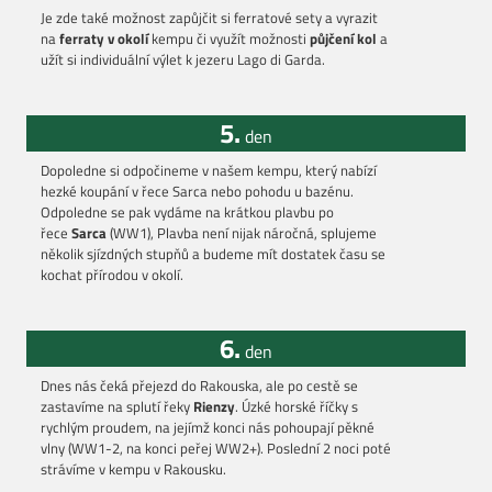
Je zde také možnost zapůjčit si ferratové sety a vyrazit
na
ferraty v okolí
kempu či využít možnosti
půjčení kol
a
užít si individuální výlet k jezeru Lago di Garda.
5.
den
Dopoledne si odpočineme v našem kempu, který nabízí
hezké koupání v řece Sarca nebo pohodu u bazénu.
Odpoledne se pak vydáme na krátkou plavbu po
řece
Sarca
(WW1), Plavba není nijak náročná, splujeme
několik sjízdných stupňů a budeme mít dostatek času se
kochat přírodou v okolí.
6.
den
Dnes nás čeká přejezd do Rakouska, ale po cestě se
zastavíme na splutí řeky
Rienzy
. Úzké horské říčky s
rychlým proudem, na jejímž konci nás pohoupají pěkné
vlny (WW1-2, na konci peřej WW2+). Poslední 2 noci poté
strávíme v kempu v Rakousku.