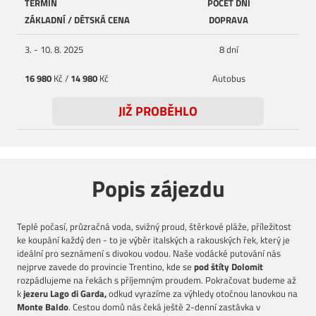
TERMÍN
POČET DNÍ
ZÁKLADNÍ / DĚTSKÁ CENA
DOPRAVA
3. - 10. 8. 2025
8 dní
16 980
Kč /
14 980
Kč
Autobus
JIŽ PROBĚHLO
Popis zájezdu
Teplé počasí, průzračná voda, svižný proud, štěrkové pláže, příležitost
ke koupání každý den - to je výběr italských a rakouských řek, který je
ideální pro seznámení s divokou vodou. Naše vodácké putování nás
nejprve zavede do provincie Trentino, kde se
pod štíty Dolomit
rozpádlujeme na řekách s příjemným proudem. Pokračovat budeme až
k
jezeru Lago di Garda,
odkud vyrazíme za výhledy otočnou lanovkou na
Monte Baldo
. Cestou domů nás čeká ještě 2-denní zastávka v