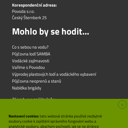
Korespondenční adresa:
Povoda s.r.o.
Český Šternberk 25
Mohlo by se hodit...
Co s sebou na vodu?
Půjčovna lodí SAMBA
Vodácké zajímavosti
Vaříme s Povodou
Výprodej plastových lodí a vodáckého vybavení
Půjčovna neoprenů a stanů
Nabídka brigády
Zájezdy pro začátečníky
X
Zájezdy pro rodiny s dětmi
Zájezdy pro pokročilé
Nastavení cookies:
tato webová stránka používá nezbytné
soubory cookie k zajištění správného fungování webu a
analytické soubory, abychom pochopili, jak se na stránce