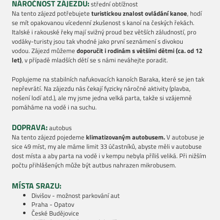
NÁROČNOST ZÁJEZDU:
střední obtížnost
Na tento zájezd potřebujete
turistickou znalost ovládání kanoe
, hodí
se mít opakovanou vícedenní zkušenost s kanoí na českých řekách.
Italské i rakouské řeky mají svižný proud bez větších záludností, pro
vodáky-turisty jsou tak vhodné jako první seznámení s divokou
vodou. Zájezd můžeme
doporučit i rodinám s většími dětmi (ca. od 12
let)
, v případě mladších dětí se s námi neváhejte poradit.
Poplujeme na stabilních nafukovacích kanoích Baraka, které se jen tak
nepřevrátí.
Na zájezdu nás čekají fyzicky náročné aktivity (plavba,
nošení lodí atd.), ale my jsme jedna velká parta, takže si vzájemně
pomáháme na vodě i na suchu.
DOPRAVA:
autobus
Na tento zájezd pojedeme
klimatizovaným autobusem.
V autobuse je
sice 49 míst, my ale máme limit 33 účastníků, abyste měli v autobuse
dost místa a aby parta na vodě i v kempu nebyla příliš veliká. Při nižším
počtu přihlášených může být autbus nahrazen mikrobusem.
MÍSTA SRAZU:
Divišov - možnost parkování aut
Praha - Opatov
České Budějovice