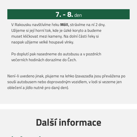
7. - 8.
den
V Rakousku navštívíme řeku
Möll,
strávíme na ní 2 dny.
Užijeme si její horní tok, kde je úzké koryto a budeme
muset kličkovat mezi kameny. Na dolní části řeky si
naopak užijeme velké houpavé vlnky.
Po doplutí pak nasedneme do autobusu a v pozdních
večerních hodinách dorazíme do Čech.
Není-li uvedeno jinak, plujeme na lehko (zavazadla jsou převážena po
souši autobusem nebo doprovodným vozidlem, v lodi si vezeme jen
oblečení a jídlo nutné pro daný den).
Další informace