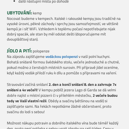
další nástupní místa po dohodě
UBYTOVÁNÍ:
kemp
Nocovat budeme v kempech. Italské i rakouské kempy jsou tradičně na
vysoké úrovni, pěkné záchody i sprchy jsou samozřejmostí, ve většině
kempů je i síť WiFi. Vzhledem k teplému počasí nepotřebujete nijak
dobrý spacák, ale stan by měl odolat dešti (doporučujeme mít
dvouplášťový stan).
JÍDLO A PITÍ:
polopenze
Na zájezdu zajišťujeme
vodáckou polopenzi
v naší polní kuchyni.
Bohatá snídaně formou švédského stolu, večeře jednoduché a chutné,
pokud možno z čerstvých místních surovin.
Při přípravě jídel oceníme,
když každý vodák přiloží ruku k dílu a pomůže s přípravami na vaření.
Stravování začíná snídaní
2. den a končí snídaní 8. den a zahrnuje 7x
snídani a 4x večeři!
V kempu poblíž jezera Lago di Garda se dá velmi
dobře najíst v místní pizzerii či v přilehlém městečku,
2 večeře budou
tedy ve Vaší vlastní režii
. Obědy a svačiny (většinou na vodě) si
zajišťujete sami. Na řekách nepotkáme žádné občerstvení, proto
svačinu do lodi s sebou!
Možnost nákupu potravin a dobrého italského vína bude téměř každý
den, proto není potřeba s sebou vozit zásoby na celý týden. Ceny v