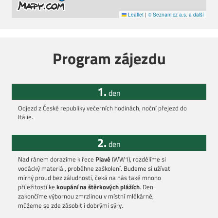
Leaflet
|
© Seznam.cz a.s. a další
Program zájezdu
1.
den
Odjezd z České republiky večerních hodinách, noční přejezd do
Itálie.
2.
den
Nad ránem dorazíme k řece
Piavě
(WW1), rozdělíme si
vodácký materiál, proběhne zaškolení. Budeme si užívat
mírný proud bez záludností, čeká na nás také mnoho
příležitostí ke
koupání na štěrkových plážích
. Den
zakončíme výbornou zmrzlinou v místní mlékárně,
můžeme se zde zásobit i dobrými sýry.