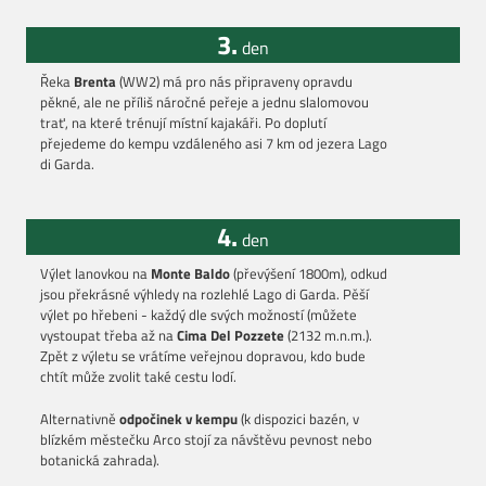
3.
den
Řeka
Brenta
(WW2) má pro nás připraveny opravdu
pěkné, ale ne příliš náročné peřeje a jednu slalomovou
trať, na které trénují místní kajakáři. Po doplutí
přejedeme do kempu vzdáleného asi 7 km od jezera Lago
di Garda.
4.
den
Výlet lanovkou na
Monte Baldo
(převýšení 1800m), odkud
jsou překrásné výhledy na rozlehlé Lago di Garda. Pěší
výlet po hřebeni - každý dle svých možností (můžete
vystoupat třeba až na
Cima Del Pozzete
(2132 m.n.m.).
Zpět z výletu se vrátíme veřejnou dopravou, kdo bude
chtít může zvolit také cestu lodí.
Alternativně
odpočinek v kempu
(k dispozici bazén, v
blízkém městečku Arco stojí za návštěvu pevnost nebo
botanická zahrada).