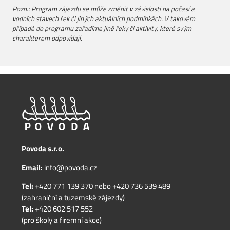
Pozn.: Program zájezdu se může změnit v závislosti na počasí a
vodních stavech řek či jiných aktuálních podmínkách. V takovém
případě do programu zařadíme jiné řeky či aktivity, které svým
charakterem odpovídají.
Povoda s.r.o.
Email:
info@povoda.cz
Tel:
+420 771 139 370
nebo
+420 736 539 489
(zahraniční a tuzemské zájezdy)
Tel:
+420 602 517 552
(pro školy a firemní akce)