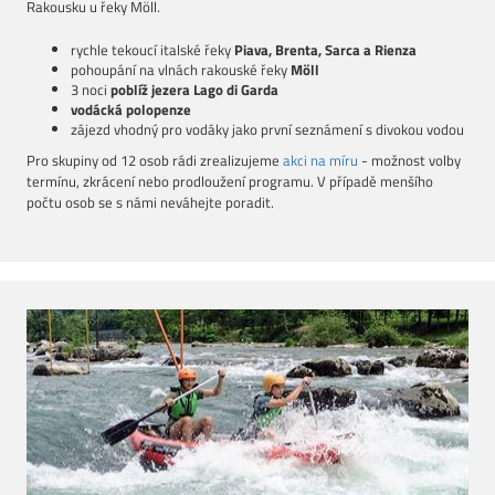
Rakousku u řeky Möll.
rychle tekoucí italské řeky
Piava, Brenta, Sarca a Rienza
pohoupání na vlnách rakouské řeky
Möll
3 noci
poblíž jezera Lago di Garda
vodácká polopenze
zájezd vhodný pro vodáky jako první seznámení s divokou vodou
Pro skupiny od 12 osob rádi zrealizujeme
akci na míru
- možnost volby
termínu, zkrácení nebo prodloužení programu.
V případě menšího
počtu osob se s námi neváhejte poradit.