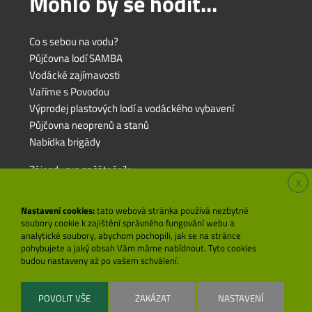
Mohlo by se hodit...
Co s sebou na vodu?
Půjčovna lodí SAMBA
Vodácké zajímavosti
Vaříme s Povodou
Výprodej plastových lodí a vodáckého vybavení
Půjčovna neoprenů a stanů
Nabídka brigády
Zájezdy pro začátečníky
X
Zájezdy pro rodiny s dětmi
Zájezdy pro pokročilé
Nastavení cookies:
tato webová stránka používá nezbytné
soubory cookie k zajištění správného fungování webu a
analytické soubory, abychom pochopili, jak se na stránce
pohybujete a jaký obsah Vám máme nabídnout. Tyto cookies
Cookies
budou nastaveny až po vašem schválení.
POVOLIT VŠE
ZAKÁZAT
NASTAVENÍ