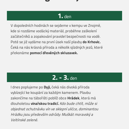
1.
den
V dopoledních hodinách se sejdeme v kempu ve Znojmě,
kde si rozdáme vodácký materiál, proběhne zaškolení
začátečníků a zopakování pravidel bezpečnosti na vodě.
Poté se již vydáme na první úsek naší plavby
do Krhovic.
Čeká na nás krásná příroda a několik sjízdných jezů, které
překonáme
pomocí dřevěných skluzavek.
2. - 3.
den
I dnes poplujeme po
Dyji,
čeká nás divoká příroda
vybízející ke koupání za každým kamenem. Plavbu
zakončíme na tábořišti poblíž obce
Hrádek
, která má
dlouholetou
vinařskou tradicí.
Kdo bude chtít, může si
objednat ochutnávku vín ve sklepní uličce, dominantou
Hrádku jsou především odrůdy: Muškát moravský a
Veltínské zelené.