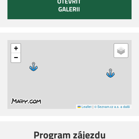
+
−
Leaflet
|
© Seznam.cz a.s. a další
Program zájezdu