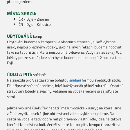
před odjezdem.
MÍSTA SRAZU:
ČR - Dyje - Znojmo
ČR - Dyje - Krhovice
UBYTOVÁNÍ:
kemp
Ubytováni budeme v kempech ve vlastních stanech. Jelikož vybrané
úseky nejsou přeplněny vodáky, jako na jiných řekách, budeme nocovat
také na tábořištích, která nejsou plně vybavena. Vždy na nás čekají WC
(někdy pouze suchá), bez sprchy se budeme muset obejít 2 noci na řece
Dyji.
JÍDLO A PITÍ:
snídaně
Na zájezdu pro Vás zajistíme bohatou
snídani
formou švédských stolů.
Při přípravě snídaní oceníme, když každý vodák přiloží ruku dílu. Ostatní
stravování (obědy a svačiny, většinou na vodě) a večeře si zajišťujete
sami.
Jelikož vybrané úseky řek nepatří mezi "vodácké klasiky", na které jsme
z Čech zvyklí, kiosek či jiné občerstvení zde obvykle nenajdeme. Na
cestu na vodě je tedy dobré mít připraveno vlastní jídlo, ideálně takové,
které si lze sníst na lodi. Večeři si poté lze koupit v kempu či vyrazit na