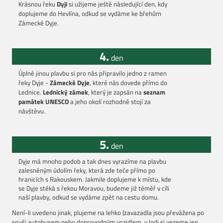
Krásnou řeku
Dyji
si užijeme ještě následující den, kdy
doplujeme do Hevlína, odkud se vydáme ke břehům
Zámecké Dyje.
4.
den
Úplně jinou plavbu si pro nás připravilo jedno z ramen
řeky Dyje -
Zámecké Dyje
, které nás dovede přímo do
Lednice.
Lednický zámek
, který je zapsán na
seznam
památek UNESCO
a jeho okolí rozhodně stojí za
návštěvu.
5.
den
Dyje má mnoho podob a tak dnes vyrazíme na plavbu
zalesněným údolím řeky, která zde teče přímo po
hranicích s Rakouskem. Jakmile doplujeme k místu, kde
se Dyje stéká s řekou Moravou, budeme již téměř v cíli
naší plavby, odkud se vydáme zpět na cestu domu.
Není-li uvedeno jinak, plujeme na lehko (zavazadla jsou převážena po
souši autobusem nebo doprovodným vozidlem, v lodi si vezeme jen