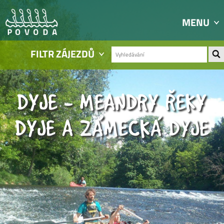
MENU
FILTR ZÁJEZDŮ
DYJE - MEANDRY ŘEKY
DYJE A ZÁMECKÁ DYJE