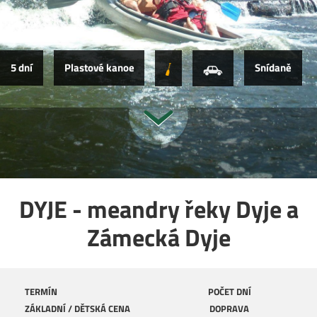
5 dní
Plastové kanoe
Snídaně
DYJE - meandry řeky Dyje a
Zámecká Dyje
TERMÍN
POČET DNÍ
ZÁKLADNÍ / DĚTSKÁ CENA
DOPRAVA