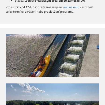
plavba
Lednicko-Valtickým areálem po Zámecké Dyji
Pro skupiny od 12-ti osob rádi zrealizujeme
akci na míru
- možnost
volby termínu, zkrácení nebo prodloužení programu.