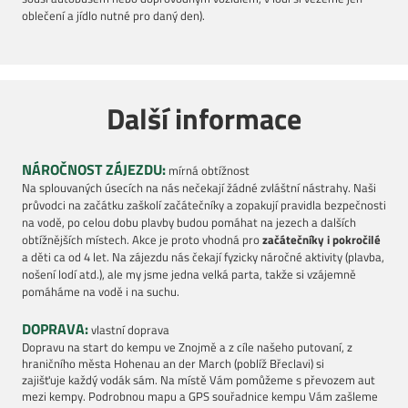
oblečení a jídlo nutné pro daný den).
Další informace
NÁROČNOST ZÁJEZDU:
mírná obtížnost
Na splouvaných úsecích na nás nečekají žádné zvláštní nástrahy. Naši
průvodci na začátku zaškolí začátečníky a zopakují pravidla bezpečnosti
na vodě, po celou dobu plavby budou pomáhat na jezech a dalších
obtížnějších místech. Akce je proto vhodná pro
začátečníky i pokročilé
a děti ca od 4 let.
Na zájezdu nás čekají fyzicky náročné aktivity (plavba,
nošení lodí atd.), ale my jsme jedna velká parta, takže si vzájemně
pomáháme na vodě i na suchu.
DOPRAVA:
vlastní doprava
Dopravu na start do kempu ve Znojmě a z cíle našeho putovaní, z
hraničního města Hohenau an der March (poblíž Břeclavi) si
zajišťuje každý vodák sám. Na místě Vám pomůžeme s převozem aut
mezi kempy. Podrobnou mapu a GPS souřadnice kempu Vám zašleme