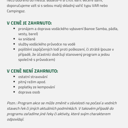
něco dobrého do města. Budete-li si chtít vařit večeře sami,
doporučujeme vzít si s sebou malý skladný vařič typu VAR nebo
Campingaz.
V CENĚ JE ZAHRNUTO:
pronájem a doprava vodáckého vybavení (kanoe Samba, pádla,
vesty, barel)
4x snídaně
služby vodáckého průvodce na vodě
pojištění zapůjčených lodí proti poškození, či ztrátě (pouze v
případě, že účastníci dodržují stanovený program a jedou
společně s průvodcem)
V CENĚ NENÍ ZAHRNUTO:
ostatní stravování
pitný režim apod.
poplatky ze kempování
doprava osob
Pozn.: Program akce se může změnit v závislosti na počasí a vodních
stavech řek či jiných aktuálních podmínkách. V takovém případě do
programu zařadíme jiné řeky či aktivity, které svým charakterem
odpovídají.