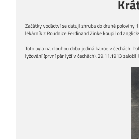
Krát
Začátky vodáctví se datují zhruba do druhé poloviny 19
lékárník z Roudnice Ferdinand Zinke koupil od anglic
Toto byla na dlouhou dobu jediná kanoe v čechách. Da
lyžování (první pár lyží v čechách). 29.11.1913 založil