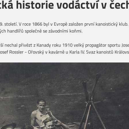
ká historie vodáctví v če
. století. V roce 1866 byl v Evropě založen první kanoistický klub
kých handlířů společně se závodními koňmi.
lší nechal přivézt z Kanady roku 1910 velký propagátor sportu Jos
 Josef Rossler - Ořovský v kavárně u Karla IV. Svaz kanoistů Králov