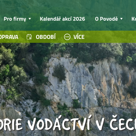
Pro firmy
Kalendář akcí 2026
O Povodě
K
OPRAVA
OBDOBÍ
VÍCE
ORIE VODÁCTVÍ V ČE