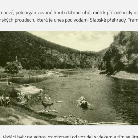
mpové, poloorganizované hnutí dobrodruhů, měli k přírodě vždy nej
nských proudech, která je dnes pod vodami Slapské přehrady. Tram
. Vodáci byly najednou osvobozeni od vozidel s vlekem a tím se jim