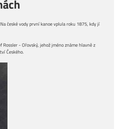
chách
. Na české vody první kanoe vplula roku 1875, kdy jí
ef Rossler - Ořovský, jehož jméno známe hlavně z
ství Českého.