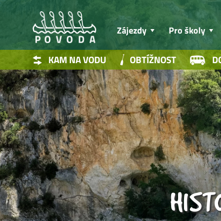
Zájezdy
Pro školy
KAM NA VODU
OBTÍŽNOST
D
HIST