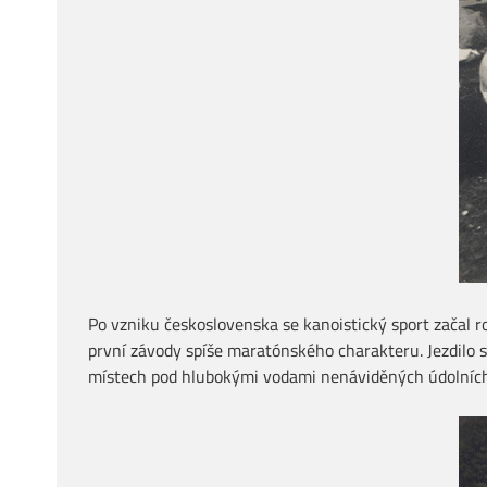
Po vzniku československa se kanoistický sport začal r
první závody spíše maratónského charakteru. Jezdilo 
místech pod hlubokými vodami nenáviděných údolních