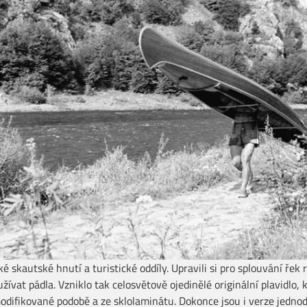
 skautské hnutí a turistické oddíly. Upravili si pro splouvání řek 
žívat pádla. Vzniklo tak celosvětově ojedinělé originální plavidlo
odifikované podobě a ze sklolaminátu. Dokonce jsou i verze jednod