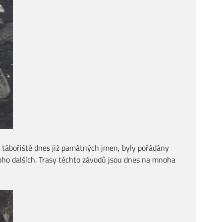
y tábořiště dnes již památných jmen, byly pořádány
oho dalších. Trasy těchto závodů jsou dnes na mnoha