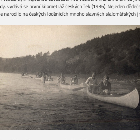
jízdy, vydává se první kilometráž českých řek (1936). Nejeden děde
se narodilo na českých loděnicích mnoho slavných slalomářských 