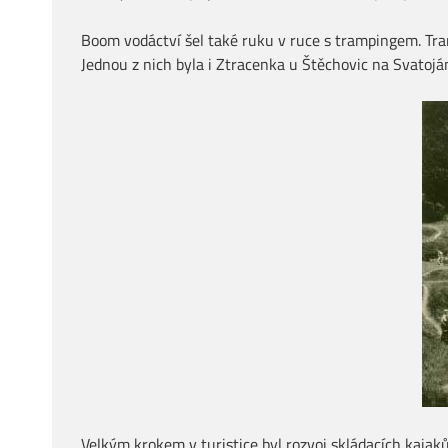
Boom vodáctví šel také ruku v ruce s trampingem. Tra
Jednou z nich byla i Ztracenka u Štěchovic na Svatojá
Velkým krokem v turistice byl rozvoj skládacích kajaků