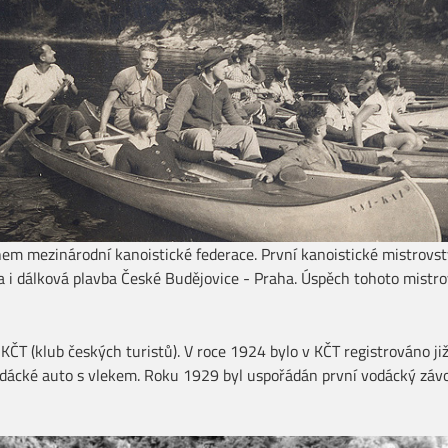
nem mezinárodní kanoistické federace. První kanoistické mistrovs
a i dálková plavba České Budějovice - Praha. Úspěch tohoto mistr
 KČT (klub českých turistů). V roce 1924 bylo v KČT registrováno 
vodácké auto s vlekem. Roku 1929 byl uspořádán první vodácký zá