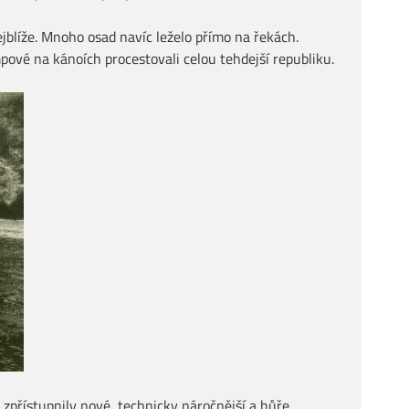
blíže. Mnoho osad navíc leželo přímo na řekách.
pové na kánoích procestovali celou tehdejší republiku.
 zpřístupnily nové, technicky náročnější a hůře