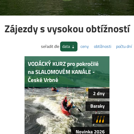
Zájezdy s vysokou obtížností
seřadit dle
data
ceny
obtížnosti
počtu dní
VODÁCKÝ KURZ pro pokročilé
na SLALOMOVÉM KANÁLE -
České Vrbné
2 dny
Baraky
Novinka 2026