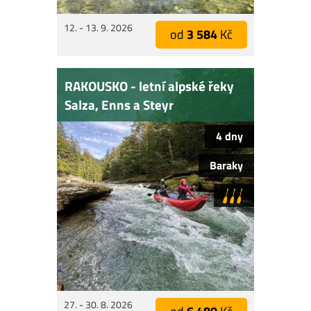
12. - 13. 9. 2026
od
3 584
Kč
RAKOUSKO - letní alpské řeky
Salza, Enns a Steyr
4 dny
Baraky
27. - 30. 8. 2026