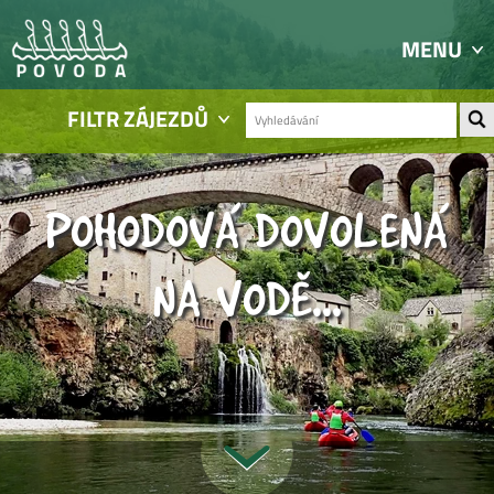
MENU
FILTR ZÁJEZDŮ
POHODOVÁ DOVOLENÁ
NA VODĚ...