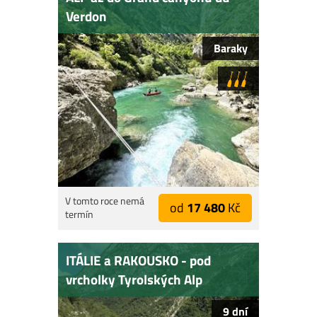
Verdon
Baraky
V tomto roce nemá
od
17 480
Kč
termín
ITÁLIE a RAKOUSKO - pod
vrcholky Tyrolských Alp
9 dní