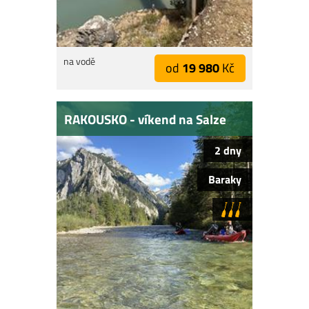
na vodě
od
19 980
Kč
RAKOUSKO - víkend na Salze
2 dny
Baraky