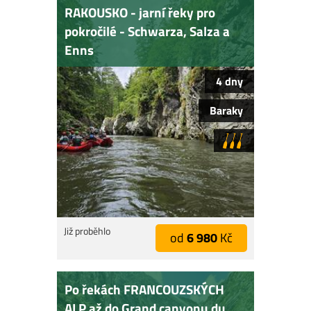
RAKOUSKO - jarní řeky pro
pokročilé - Schwarza, Salza a
Enns
4 dny
Baraky
Již proběhlo
od
6 980
Kč
Po řekách FRANCOUZSKÝCH
ALP až do Grand canyonu du