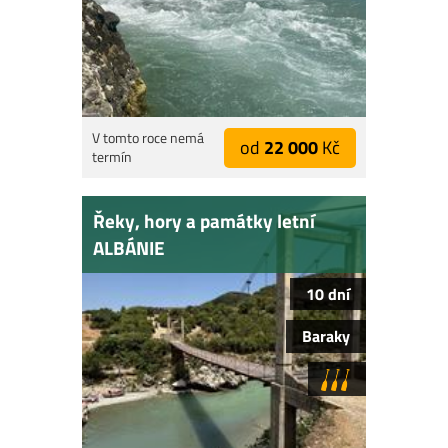
V tomto roce nemá
od
22 000
Kč
termín
Řeky, hory a památky letní
ALBÁNIE
10 dní
Baraky