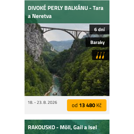
DIVOKÉ PERLY BALKÁNU - Tara
a Neretva
6 dní
Baraky
18. - 23. 8. 2026
od
13 480
Kč
RAKOUSKO - Möll, Gail a Isel