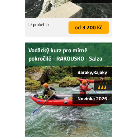
Již proběhlo
od
3 200
Kč
Vodácký kurz pro mírně
pokročilé - RAKOUSKO - Salza
Baraky,Kajaky
Novinka 2026