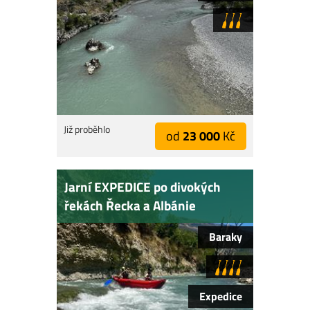
Již proběhlo
od
23 000
Kč
Jarní EXPEDICE po divokých
řekách Řecka a Albánie
Baraky
Expedice