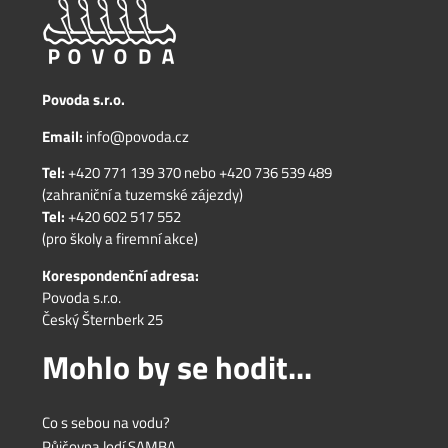
Povoda s.r.o.
Email:
info@povoda.cz
Tel:
+420 771 139 370
nebo
+420 736 539 489
(zahraniční a tuzemské zájezdy)
Tel:
+420 602 517 552
(pro školy a firemní akce)
Korespondenční adresa:
Povoda s.r.o.
Český Šternberk 25
Mohlo by se hodit...
Co s sebou na vodu?
Půjčovna lodí SAMBA