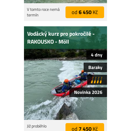
V tomto roce nemá
od
6 450
Kč
termín
Vodácký kurz pro pokročilé -
RAKOUSKO - Möll
4 dny
Baraky
Novinka 2026
Již proběhlo
od
7 450
Kč