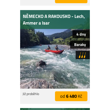
NĚMECKO A RAKOUSKO - Lech,
Ammer a Isar
4 dny
Baraky
Již proběhlo
od
6 480
Kč