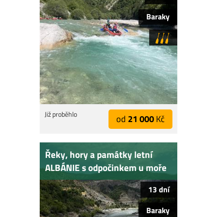
Baraky
Již proběhlo
od
21 000
Kč
Řeky, hory a památky letní
ALBÁNIE s odpočinkem u moře
13 dní
Baraky