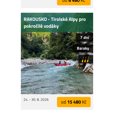
od
6 480
Kč
RAKOUSKO - Tirolské Alpy pro
pokročilé vodáky
7 dní
Baraky
24. - 30. 8. 2026
od
15 480
Kč