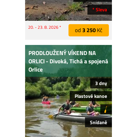
* Sleva
20. - 23. 8. 2026 *
od
3 250
Kč
PRODLOUŽENÝ VÍKEND NA
ORLICI - Divoká, Tichá a spojená
Orlice
3 dny
Plastové kanoe
Snídaně