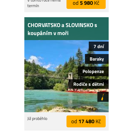
od
5 980
Kč
termín
CHORVATSKO a SLOVINSKO s
koupáním v moři
7 dní
Baraky
Polopenze
Rodiče s dětmi
Již proběhlo
od
17 480
Kč