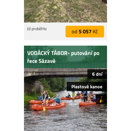
Již proběhlo
od
5 057
Kč
VODÁCKÝ TÁBOR- putování po
řece Sázavě
6 dní
Plastové kanoe