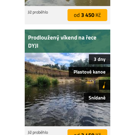
Již proběhlo
od
3 450
Kč
Prodloužený víkend na řece
DYJI
3 dny
Plastové kanoe
Snídaně
Již proběhlo