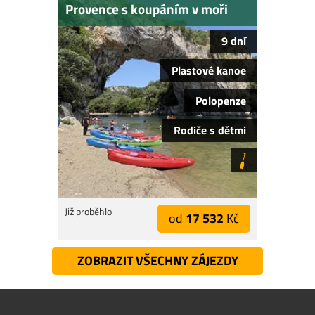
Provence s koupáním v moři
9 dní
Plastové kanoe
Polopenze
Rodiče s dětmi
Již proběhlo
od
17 532
Kč
ZOBRAZIT VŠECHNY ZÁJEZDY