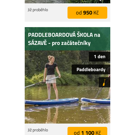
Již proběhlo
od
950
Kč
PADDLEBOARDOVÁ ŠKOLA na
SÁZAVĚ - pro začátečníky
1 den
Paddleboardy
Již proběhlo
od
1 100
Kč