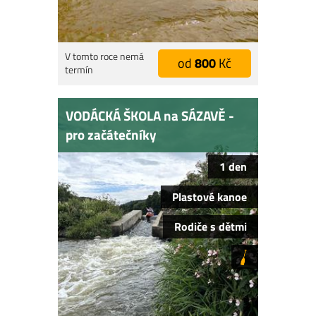
V tomto roce nemá
od
800
Kč
termín
VODÁCKÁ ŠKOLA na SÁZAVĚ -
pro začátečníky
1 den
Plastové kanoe
Rodiče s dětmi