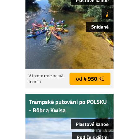
Plastové kanoe
Snídaně
V tomto roce nemá
od
4 950
Kč
termín
Trampské putování po POLSKU
- Bóbr a Kwisa
Plastové kanoe
Rodiče s dětmi