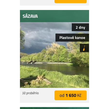
SÁZAVA
2 dny
Plastové kanoe
Již proběhlo
od
1 650
Kč