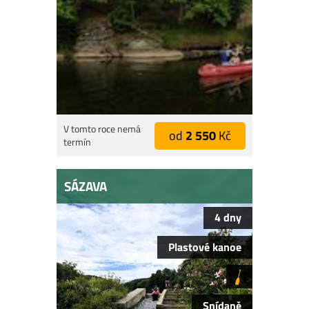
V tomto roce nemá
od
2 550
Kč
termín
SÁZAVA
4 dny
Plastové kanoe
Snídaně