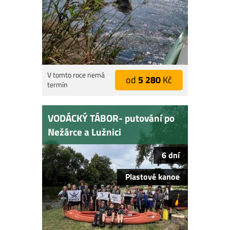
V tomto roce nemá
od
5 280
Kč
termín
VODÁCKÝ TÁBOR- putování po
Nežárce a Lužnici
6 dní
Plastové kanoe