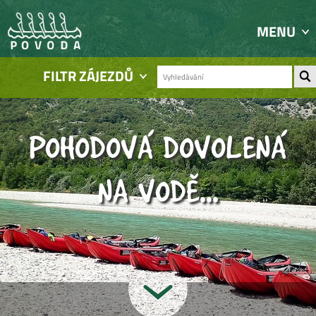
MENU
FILTR ZÁJEZDŮ
POHODOVÁ DOVOLENÁ
NA VODĚ...