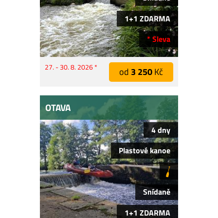
1+1 ZDARMA
* Sleva
27. - 30. 8. 2026 *
od
3 250
Kč
OTAVA
4 dny
Plastové kanoe
Snídaně
1+1 ZDARMA