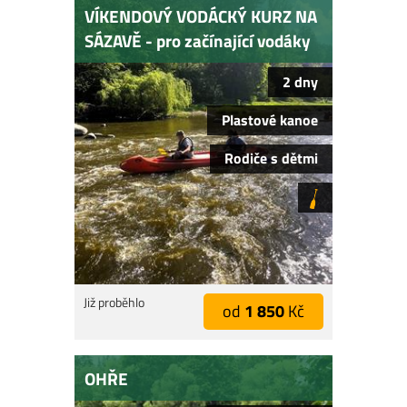
VÍKENDOVÝ VODÁCKÝ KURZ NA
SÁZAVĚ - pro začínající vodáky
2 dny
Plastové kanoe
Rodiče s dětmi
Již proběhlo
od
1 850
Kč
OHŘE