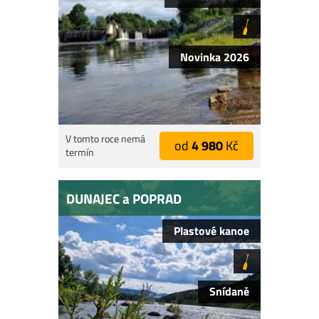
Novinka 2026
V tomto roce nemá
od
4 980
Kč
termín
DUNAJEC a POPRAD
Plastové kanoe
Snídaně