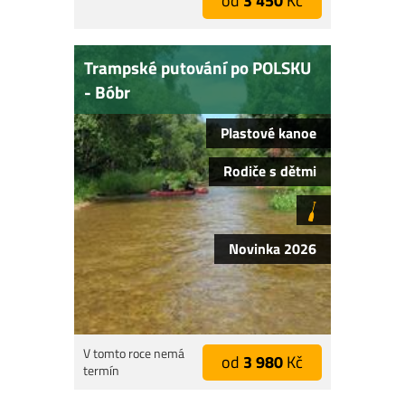
od
3 450
Kč
Trampské putování po POLSKU
- Bóbr
Plastové kanoe
Rodiče s dětmi
Novinka 2026
V tomto roce nemá
od
3 980
Kč
termín