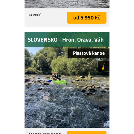
na vodě
od
5 950
Kč
SLOVENSKO - Hron, Orava, Váh
Plastové kanoe
V tomto roce nemá