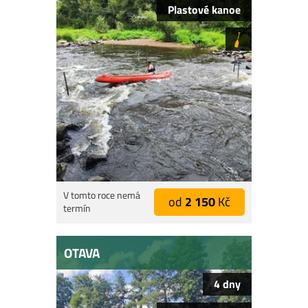
Plastové kanoe
V tomto roce nemá
od
2 150
Kč
termín
OTAVA
4 dny