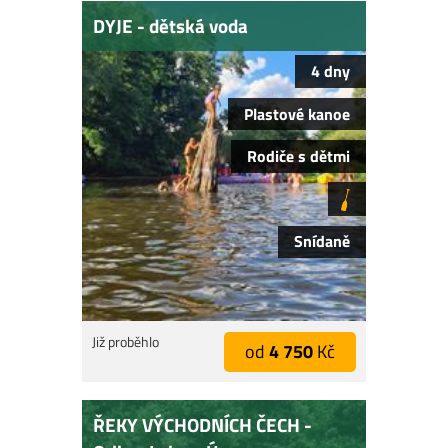
DYJE - dětská voda
4 dny
Plastové kanoe
Rodiče s dětmi
Snídaně
Již proběhlo
od
4 750
Kč
ŘEKY VÝCHODNÍCH ČECH -