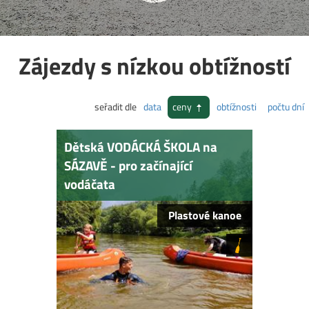
Zájezdy s nízkou obtížností
seřadit dle
data
ceny
obtížnosti
počtu dní
Dětská VODÁCKÁ ŠKOLA na
SÁZAVĚ - pro začínající
vodáčata
Plastové kanoe