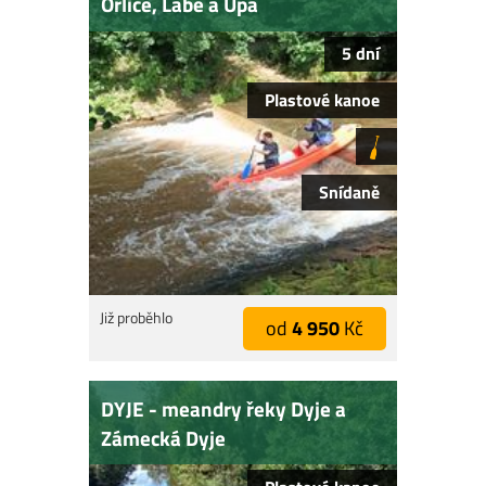
Orlice, Labe a Úpa
5 dní
Plastové kanoe
Snídaně
Již proběhlo
od
4 950
Kč
DYJE - meandry řeky Dyje a
Zámecká Dyje