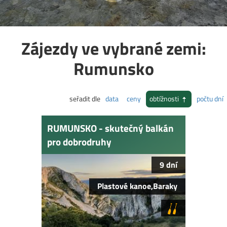
Zájezdy ve vybrané zemi:
Rumunsko
seřadit dle
data
ceny
obtížnosti
počtu dní
RUMUNSKO - skutečný balkán
pro dobrodruhy
9 dní
Plastové kanoe,Baraky