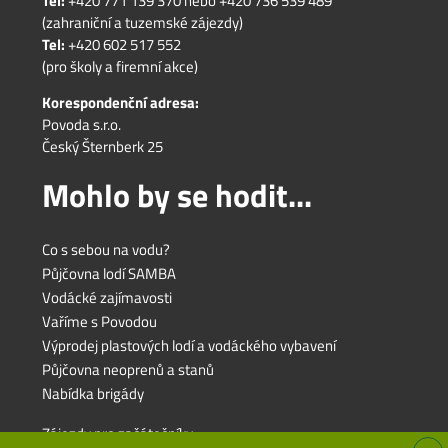
Tel:
+420 771 139 370
nebo
+420 736 539 489
(zahraniční a tuzemské zájezdy)
Tel:
+420 602 517 552
(pro školy a firemní akce)
Korespondenční adresa:
Povoda s.r.o.
Český Šternberk 25
Mohlo by se hodit...
Co s sebou na vodu?
Půjčovna lodí SAMBA
Vodácké zajímavosti
Vaříme s Povodou
Výprodej plastových lodí a vodáckého vybavení
Půjčovna neoprenů a stanů
Nabídka brigády
Zájezdy pro začátečníky