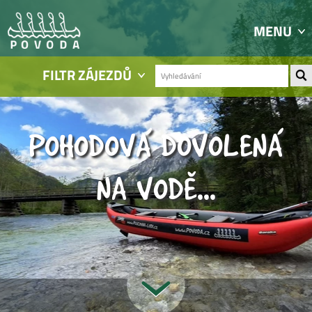
MENU
FILTR ZÁJEZDŮ
POHODOVÁ DOVOLENÁ
NA VODĚ...