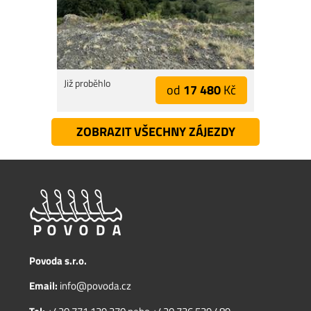
Již proběhlo
od
17 480
Kč
ZOBRAZIT VŠECHNY ZÁJEZDY
Povoda s.r.o.
Email:
info@povoda.cz