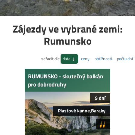
Zájezdy ve vybrané zemi:
Rumunsko
seřadit dle
data
ceny
obtížnosti
počtu dní
RUMUNSKO - skutečný balkán
pro dobrodruhy
9 dní
Plastové kanoe,Baraky