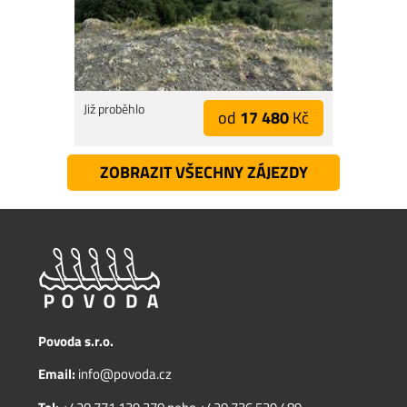
Již proběhlo
od
17 480
Kč
ZOBRAZIT VŠECHNY ZÁJEZDY
Povoda s.r.o.
Email:
info@povoda.cz