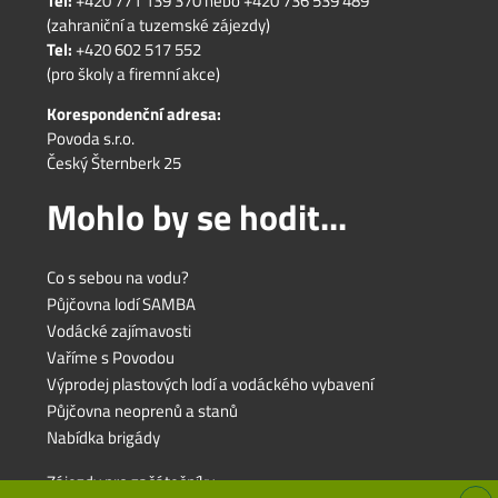
Tel:
+420 771 139 370
nebo
+420 736 539 489
(zahraniční a tuzemské zájezdy)
Tel:
+420 602 517 552
(pro školy a firemní akce)
Korespondenční adresa:
Povoda s.r.o.
Český Šternberk 25
Mohlo by se hodit...
Co s sebou na vodu?
Půjčovna lodí SAMBA
Vodácké zajímavosti
Vaříme s Povodou
Výprodej plastových lodí a vodáckého vybavení
Půjčovna neoprenů a stanů
Nabídka brigády
Zájezdy pro začátečníky