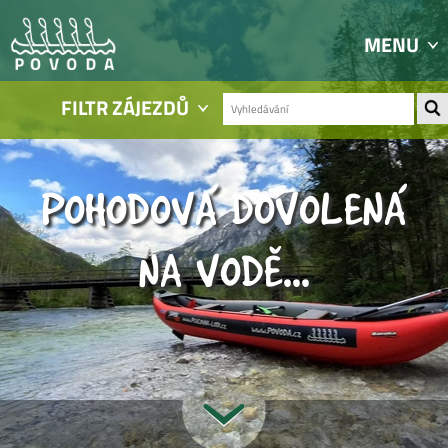
MENU
FILTR ZÁJEZDŮ
POHODOVÁ DOVOLENÁ
NA VODĚ...