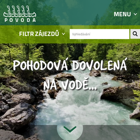
MENU
FILTR ZÁJEZDŮ
POHODOVÁ DOVOLENÁ
NA VODĚ...