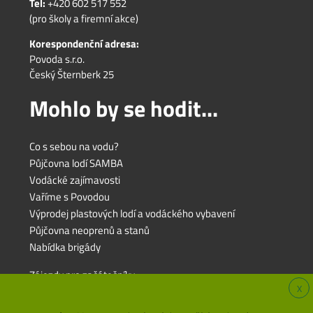
Tel:
+420 602 517 552
(pro školy a firemní akce)
Korespondenční adresa:
Povoda s.r.o.
Český Šternberk 25
Mohlo by se hodit...
Co s sebou na vodu?
Půjčovna lodí SAMBA
Vodácké zajímavosti
Vaříme s Povodou
Výprodej plastových lodí a vodáckého vybavení
Půjčovna neoprenů a stanů
Nabídka brigády
Zájezdy pro začátečníky
X
Zájezdy pro rodiny s dětmi
Zájezdy pro pokročilé