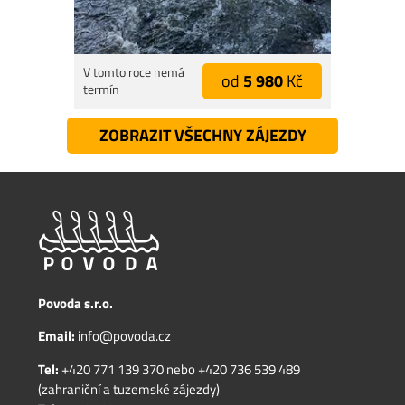
V tomto roce nemá
od
5 980
Kč
termín
ZOBRAZIT VŠECHNY ZÁJEZDY
Povoda s.r.o.
Email:
info@povoda.cz
Tel:
+420 771 139 370
nebo
+420 736 539 489
(zahraniční a tuzemské zájezdy)